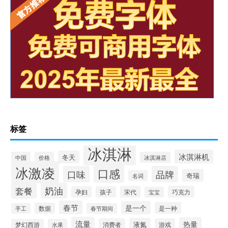
标签
冰淇淋
冰淇淋机
冬天
中国
价格
冰淇淋店
冰激凌
口感
口味
品牌
奇瑞
名词
套餐
奶油
宋代
巧克力
孕妇
孩子
宝宝
春节
是一个
是一种
数据
手工
春节期间
流量
热量
液氮
消费者
游戏
梦幻西游
水果