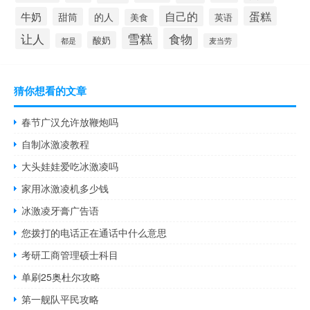
自己的
蛋糕
牛奶
甜筒
的人
英语
美食
雪糕
食物
让人
酸奶
都是
麦当劳
猜你想看的文章
春节广汉允许放鞭炮吗
自制冰激凌教程
大头娃娃爱吃冰激凌吗
家用冰激凌机多少钱
冰激凌牙膏广告语
您拨打的电话正在通话中什么意思
考研工商管理硕士科目
单刷25奥杜尔攻略
第一舰队平民攻略