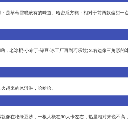
糕：是草莓雪糕该有的味道。哈密瓜方糕：相对于前两款偏甜一
，老冰棍-小布丁-绿豆-冰工厂再到巧乐兹; 3.右边像三角形的
又火起来的冰淇淋，哈哈哈。
就像在吃绿豆沙，一根大概在90大卡左右，热量相对来说不高