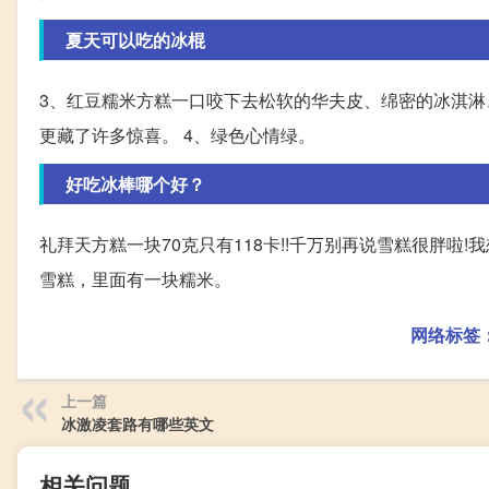
夏天可以吃的冰棍
3、红豆糯米方糕一口咬下去松软的华夫皮、绵密的冰淇淋
更藏了许多惊喜。 4、绿色心情绿。
好吃冰棒哪个好？
礼拜天方糕一块70克只有118卡!!千万别再说雪糕很胖啦
雪糕，里面有一块糯米。
网络标签
上一篇
冰激凌套路有哪些英文
相关问题