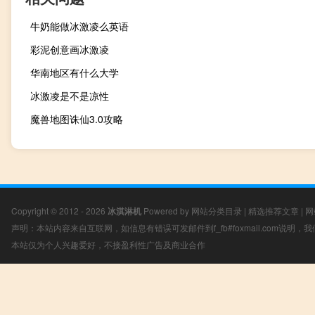
牛奶能做冰激凌么英语
彩泥创意画冰激凌
华南地区有什么大学
冰激凌是不是凉性
魔兽地图诛仙3.0攻略
Copyright © 2012 - 2026
冰淇淋机
Powered by
网站分类目录
|
精选推荐文章
|
网
声明：本站内容来自互联网，如信息有错误可发邮件到f_fb#foxmail.com说明
本站仅为个人兴趣爱好，不接盈利性广告及商业合作