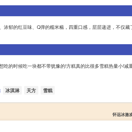
、浓郁的红豆味、Q弹的糯米糍，四重口感，层层递进，不仅藏
!我想吃的时候吃一块都不带犹豫的!方糕真的比很多雪糕热量小!减
：
冰淇淋
天方
雪糕
怀远冰激