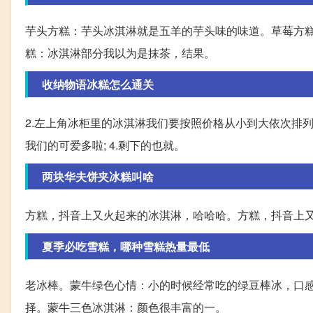
芋头方糕：芋头冰淇淋就是五羊的芋头味的味道。草莓方
糕：冰淇淋部分我以为是抹茶，结果。
收纳物语冰糕怎么通关
2.左上角冰柜里的冰淇淋我们要按照价格从小到大依次排列哟
我们的可爱多啦; 4.剩下的也就。
两块华夫饼夹冰糕叫啥
方糕，抖音上又火起来的冰淇淋，哈哈哈。方糕，抖音上
夏季必吃雪糕，哪种雪糕热量最低
老冰棒。蒙牛绿色心情：小的时候经常吃的绿豆棒冰，口感
择。蒙牛三色冰淇淋：颜色很丰富的一。