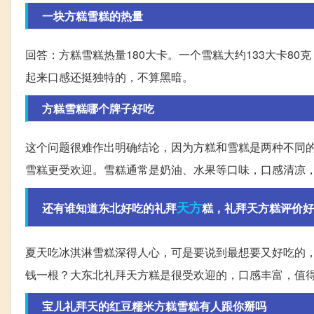
一块方糕雪糕的热量
回答：方糕雪糕热量180大卡。一个雪糕大约133大卡8
起来口感还挺独特的，不算黑暗。
方糕雪糕哪个牌子好吃
这个问题很难作出明确结论，因为方糕和雪糕是两种不同
雪糕更受欢迎。雪糕通常是奶油、水果等口味，口感清凉
天方
还有谁知道东北好吃的礼拜
糕，礼拜天方糕评价好
夏天吃冰淇淋雪糕深得人心，可是要说到最想要又好吃的
钱一根？大东北礼拜天方糕是很受欢迎的，口感丰富，值
宝儿礼拜天的红豆糯米方糕雪糕有人跟你掰吗