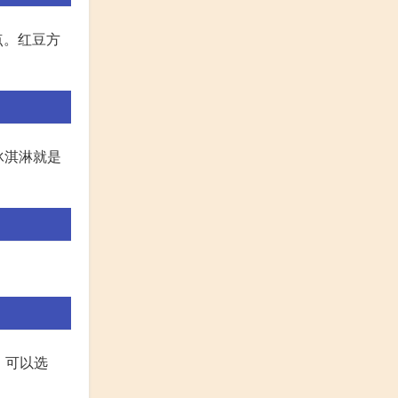
点。红豆方
冰淇淋就是
，可以选