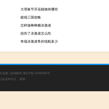
大理春节开花植物有哪些
嬉戏三国攻略
怎样做棒棒糖冰激凌
扭伤了冰激凌怎么吃
奇瑞冰激凌售价续航多少
站地图
|
疑难解答
蜀ICP备14006568号
，我们会及时纠正，谢谢