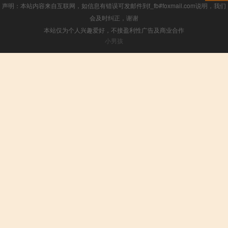
声明：本站内容来自互联网，如信息有错误可发邮件到f_fb#foxmail.com说明，我们
会及时纠正，谢谢
本站仅为个人兴趣爱好，不接盈利性广告及商业合作
小男孩