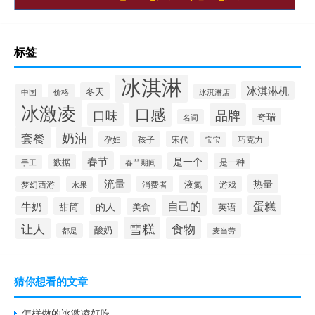
标签
冰淇淋
冰淇淋机
冬天
中国
价格
冰淇淋店
冰激凌
口感
口味
品牌
奇瑞
名词
套餐
奶油
宋代
巧克力
孕妇
孩子
宝宝
春节
是一个
是一种
数据
手工
春节期间
流量
热量
液氮
消费者
游戏
梦幻西游
水果
自己的
蛋糕
牛奶
甜筒
的人
英语
美食
雪糕
食物
让人
酸奶
都是
麦当劳
猜你想看的文章
怎样做的冰激凌好吃