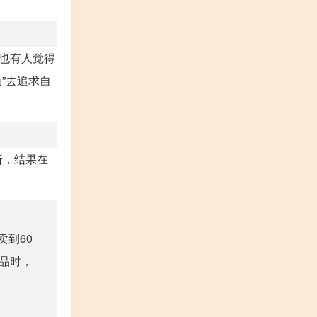
也有人觉得
”去追求自
所，结果在
。
到60
品时，