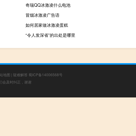
奇瑞QQ冰激凌什么电池
冒烟冰激凌广告语
如何居家做冰激凌蛋糕
“令人发深省”的出处是哪里
站地图
|
疑难解答
蜀ICP备14006568号
，我们会及时纠正，谢谢