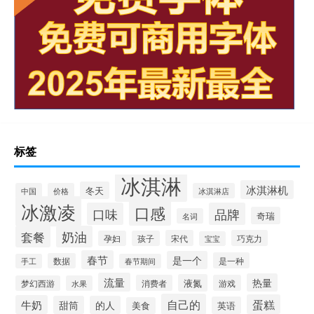
标签
冰淇淋
冰淇淋机
冬天
中国
价格
冰淇淋店
冰激凌
口感
口味
品牌
奇瑞
名词
套餐
奶油
宋代
巧克力
孕妇
孩子
宝宝
春节
是一个
是一种
数据
手工
春节期间
流量
热量
液氮
消费者
游戏
梦幻西游
水果
自己的
蛋糕
牛奶
甜筒
的人
英语
美食