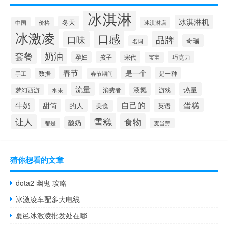
冰淇淋
冰淇淋机
冬天
中国
价格
冰淇淋店
冰激凌
口感
口味
品牌
奇瑞
名词
套餐
奶油
宋代
巧克力
孕妇
孩子
宝宝
春节
是一个
是一种
数据
手工
春节期间
流量
热量
液氮
消费者
游戏
梦幻西游
水果
自己的
蛋糕
牛奶
甜筒
的人
英语
美食
雪糕
食物
让人
酸奶
都是
麦当劳
猜你想看的文章
dota2 幽鬼 攻略
冰激凌车配多大电线
夏邑冰激凌批发处在哪