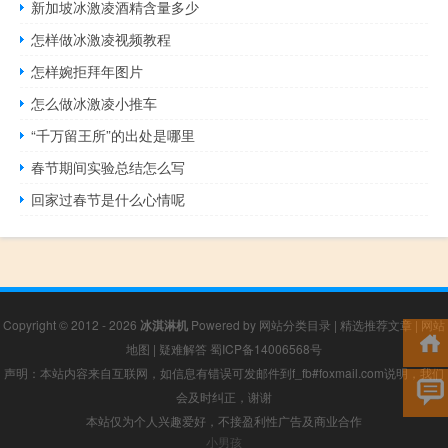
新加坡冰激凌酒精含量多少
怎样做冰激凌视频教程
怎样婉拒拜年图片
怎么做冰激凌小推车
“千万留王所”的出处是哪里
春节期间实验总结怎么写
回家过春节是什么心情呢
Copyright © 2012 - 2026
冰淇淋机
Powered by
网站分类目录
|
精选推荐文章
|
网站
地图
|
疑难解答
蜀ICP备14006568号
声明：本站内容来自互联网，如信息有错误可发邮件到f_fb#foxmail.com说明，我们
会及时纠正，谢谢
本站仅为个人兴趣爱好，不接盈利性广告及商业合作
小男孩