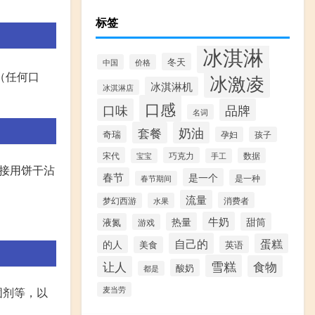
标签
冰淇淋
冬天
中国
价格
（任何口
冰激凌
冰淇淋机
冰淇淋店
口感
口味
品牌
名词
套餐
奶油
奇瑞
孕妇
孩子
宋代
巧克力
数据
宝宝
手工
直接用饼干沾
春节
是一个
是一种
春节期间
流量
消费者
梦幻西游
水果
牛奶
热量
甜筒
液氮
游戏
自己的
蛋糕
的人
英语
美食
雪糕
食物
让人
酸奶
都是
固剂等，以
麦当劳