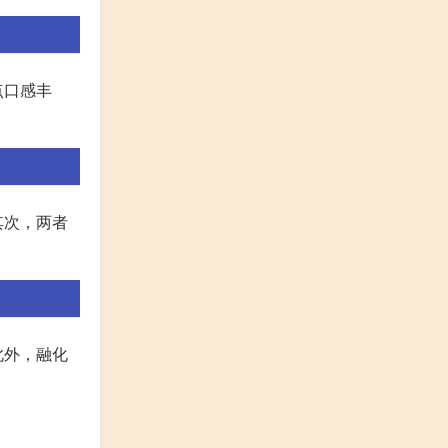
点口感丰
其次，两者
此外，融化