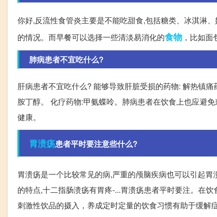
你好,反流性食管炎主要是不能吃甜食,包括糖类、冰淇淋
食物
的情况。而早餐可以选择一些清淡易消化的
，比如面
肺病患者不宜吃什么?
肝病患者不宜吃什么? 能够导致肝脏受损的药物: 解热镇痛
胺丁醇。 化疗药物:甲氨蝶呤。肺病患者在饮食上也应避
健康。
胃溃疡
患者平时要注意些什么?
胃溃疡是一个比较常见的病,严重的颅脑疾病也可以引起胃溃
的特点,十二指肠溃疡有胃疼-...胃溃疡患者平时要注。
刺激性饮品的摄入，养成定时定量的饮食习惯有助于缓解