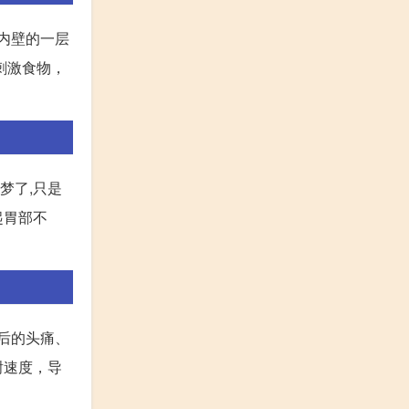
部内壁的一层
刺激食物，
梦了,只是
起胃部不
后的头痛、
谢速度，导