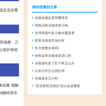
猜你想看的文章
成反流加重
冰激凌威化蛋筒哪里买
。
阿根达斯冰激凌多少钱
全球表面约多少被水覆盖着
奶茶冰激凌市场分析
、异烟肼、乙
冬天螃蟹出来吗l
以维护肺部
哈根达斯冰激凌是进口的
冰激凌吃多了肚子疼怎么办
山东过年怎么迎灶神
冰激凌冰几小时
痛加重-缓解
“昙花香暝见僧还”的出处是哪里
制咖啡因等