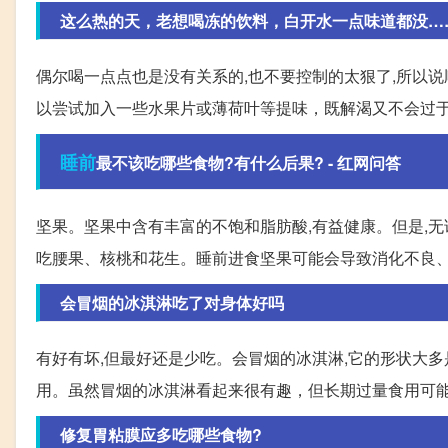
这么热的天，老想喝冻的饮料，白开水一点味道都没……怎
偶尔喝一点点也是没有关系的,也不要控制的太狠了,所以
以尝试加入一些水果片或薄荷叶等提味，既解渴又不会过
睡前
最不该吃哪些食物?有什么后果? - 红网问答
坚果。坚果中含有丰富的不饱和脂肪酸,有益健康。但是,
吃腰果、核桃和花生。睡前进食坚果可能会导致消化不良
会冒烟的冰淇淋吃了对身体好吗
有好有坏,但最好还是少吃。会冒烟的冰淇淋,它的形状大
用。虽然冒烟的冰淇淋看起来很有趣，但长期过量食用可
修复胃粘膜应多吃哪些食物?