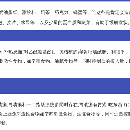
、奶油蛋糕、甜饮料、奶茶、巧克力、蜂蜜等。吃这些是肯定会造
包、麦片、水果等，以及少量的蛋白质和蔬菜，有助于缓解症状
药:扑热息痛(对乙酰氨基酚)。 抗结核的药物:吡嗪酰胺、利福平
免刺激性食物，如辛辣食物、油腻食物等，同时控制盐的摄入量，
疡,胃溃疡和十二指肠溃疡多同时存在,胃溃疡有胃疼-吃东西-疼
在饮食上避免刺激性食物如辛辣刺激食物、油腻食物等，同时适量控
症状。