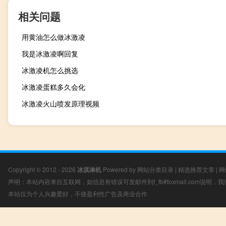
相关问题
用黄油怎么做冰激凌
我是冰激凌啊回复
冰激凌机怎么挑选
冰激凌蛋糕多久会化
冰激凌火山喷发原理视频
Copyright © 2012 - 2026
冰淇淋机
Powered by
网站分类目录
|
精选推荐文章
|
网
声明：本站内容来自互联网，如信息有错误可发邮件到f_fb#foxmail.com说明
本站仅为个人兴趣爱好，不接盈利性广告及商业合作