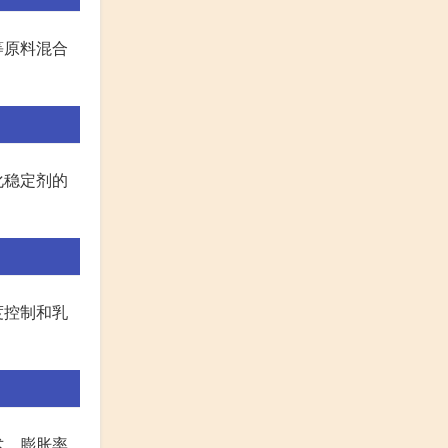
等原料混合
化稳定剂的
度控制和乳
术，膨胀率