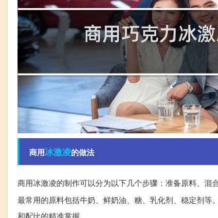
冰激凌
商用
的做法
商用冰激凌的制作可以分为以下几个步骤：准备原料、混
最常用的原料包括牛奶、鲜奶油、糖、乳化剂、稳定剂等
和配比的精准掌握。