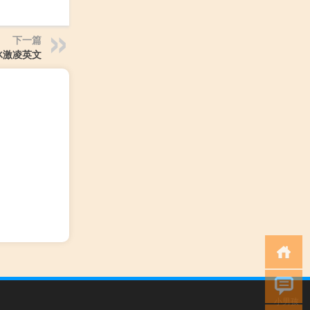
下一篇
冰激凌英文
小男孩