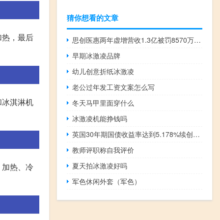
猜你想看的文章
加热，最后
思创医惠两年虚增营收1.3亿被罚8570万 章笠中10年市场禁入89%股份遭冻结 到底什么情况嘞
早期冰激凌品牌
幼儿创意折纸冰激凌
老公过年发工资文案怎么写
和冰淇淋机
冬天马甲里面穿什么
冰激凌机能挣钱吗
英国30年期国债收益率达到5.178%续创25年来新高日内涨约7个基点
教师评职称自我评价
夏天拍冰激凌好吗
、加热、冷
军色休闲外套（军色）