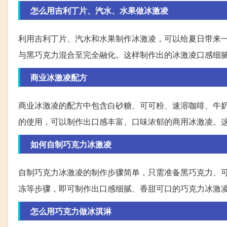
怎么用吉利丁片、汽水、水果做冰激凌
利用吉利丁片、汽水和水果制作冰激凌，可以给夏日带来
与黑巧克力混合至完全融化。这样制作出的冰激凌口感细
商业冰激凌配方
商业冰激凌的配方中包含白砂糖、可可粉、速溶咖啡、牛
的使用，可以制作出口感丰富、口味浓郁的商用冰激凌。
如何自制巧克力冰激凌
自制巧克力冰激凌的制作步骤简单，只需准备黑巧克力、
冻等步骤，即可制作出口感细腻、香甜可口的巧克力冰激
怎么用巧克力做冰淇淋