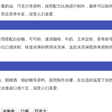
备重奶油、巧克力等原料，按照配方比例进行制作，最终可以制
，而且营养丰富，深受人们喜爱。
合理搭配白砂糖、可可粉、速溶咖啡、牛奶、玉米淀粉、香草粉
作出口感浓郁、味道浓厚的商用冰淇淋。这款冰淇淋既简单易制
油、朗姆酒、细砂糖等原料。按照制作步骤，在合适的温度下加
款冰激凌口感十足，深受人们喜爱。
冰激凌
口感
巧克力