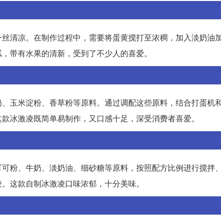
一丝清凉。在制作过程中，需要将蛋黄搅打至浓稠，加入淡奶油
腻，带有水果的清新，受到了不少人的喜爱。
奶、玉米淀粉、香草粉等原料。通过调配这些原料，结合打蛋机
这款冰激凌既简单易制作，又口感十足，深受消费者喜爱。
可可粉、牛奶、淡奶油、细砂糖等原料，按照配方比例进行搅拌
凌。这款自制冰激凌口味浓郁，十分美味。