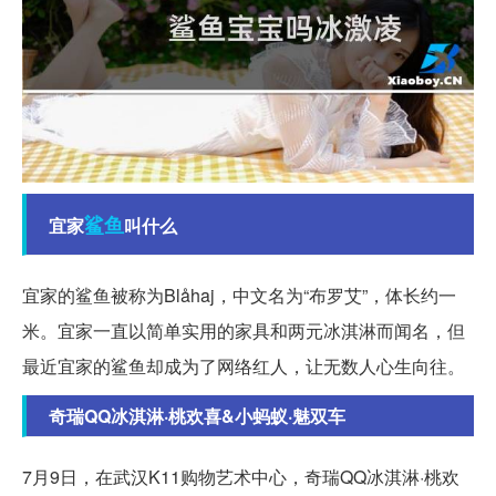
鲨鱼
宜家
叫什么
宜家的鲨鱼被称为Blåhaj，中文名为“布罗艾”，体长约一
米。宜家一直以简单实用的家具和两元冰淇淋而闻名，但
最近宜家的鲨鱼却成为了网络红人，让无数人心生向往。
奇瑞QQ冰淇淋·桃欢喜&小蚂蚁·魅双车
7月9日，在武汉K11购物艺术中心，奇瑞QQ冰淇淋·桃欢