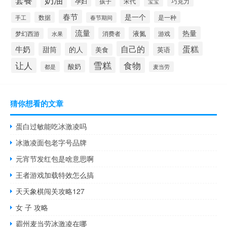
宋代
巧克力
孕妇
孩子
宝宝
春节
是一个
是一种
数据
手工
春节期间
流量
热量
液氮
消费者
游戏
梦幻西游
水果
自己的
蛋糕
牛奶
甜筒
的人
英语
美食
雪糕
食物
让人
酸奶
都是
麦当劳
猜你想看的文章
蛋白过敏能吃冰激凌吗
冰激凌面包老字号品牌
元宵节发红包是啥意思啊
王者游戏加载特效怎么搞
天天象棋闯关攻略127
女 子 攻略
霸州麦当劳冰激凌在哪