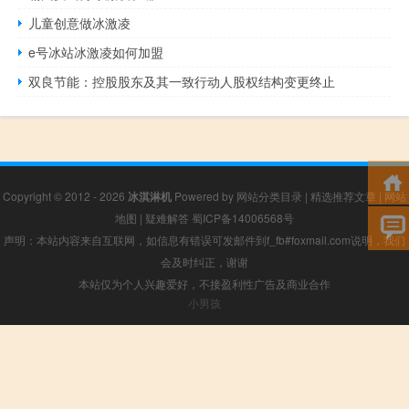
儿童创意做冰激凌
e号冰站冰激凌如何加盟
双良节能：控股股东及其一致行动人股权结构变更终止
Copyright © 2012 - 2026
冰淇淋机
Powered by
网站分类目录
|
精选推荐文章
|
网站
地图
|
疑难解答
蜀ICP备14006568号
声明：本站内容来自互联网，如信息有错误可发邮件到f_fb#foxmail.com说明，我们
会及时纠正，谢谢
本站仅为个人兴趣爱好，不接盈利性广告及商业合作
小男孩