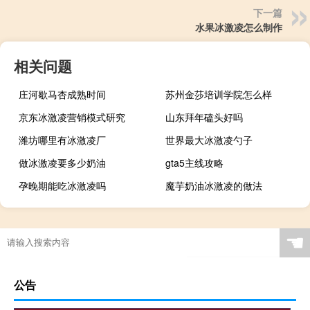
下一篇
水果冰激凌怎么制作
相关问题
庄河歇马杏成熟时间
苏州金莎培训学院怎么样
京东冰激凌营销模式研究
山东拜年磕头好吗
潍坊哪里有冰激凌厂
世界最大冰激凌勺子
做冰激凌要多少奶油
gta5主线攻略
孕晚期能吃冰激凌吗
魔芋奶油冰激凌的做法
☚
公告