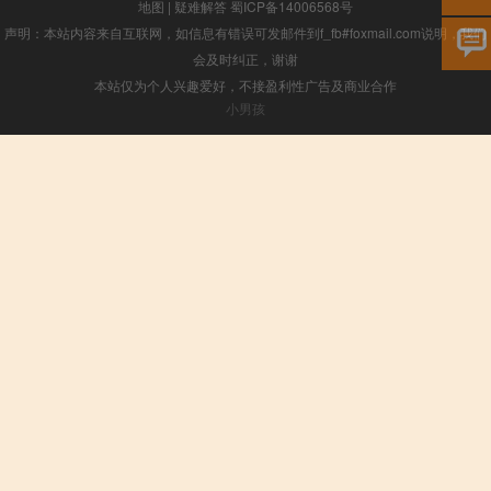
地图
|
疑难解答
蜀ICP备14006568号
声明：本站内容来自互联网，如信息有错误可发邮件到f_fb#foxmail.com说明，我们
会及时纠正，谢谢
本站仅为个人兴趣爱好，不接盈利性广告及商业合作
小男孩