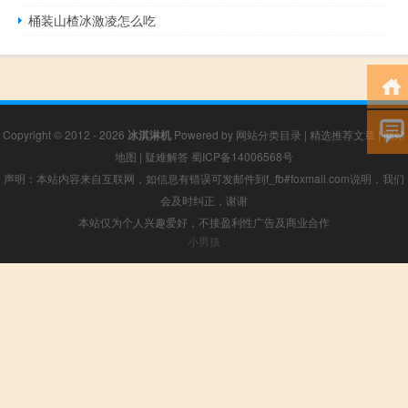
桶装山楂冰激凌怎么吃
Copyright © 2012 - 2026
冰淇淋机
Powered by
网站分类目录
|
精选推荐文章
|
网站
地图
|
疑难解答
蜀ICP备14006568号
声明：本站内容来自互联网，如信息有错误可发邮件到f_fb#foxmail.com说明，我们
会及时纠正，谢谢
本站仅为个人兴趣爱好，不接盈利性广告及商业合作
小男孩