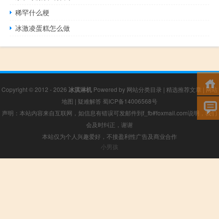
稀罕什么梗
冰激凌蛋糕怎么做
Copyright © 2012 - 2026
冰淇淋机
Powered by
网站分类目录
|
精选推荐文章
|
网站
地图
|
疑难解答
蜀ICP备14006568号
声明：本站内容来自互联网，如信息有错误可发邮件到f_fb#foxmail.com说明，我们
会及时纠正，谢谢
本站仅为个人兴趣爱好，不接盈利性广告及商业合作
小男孩