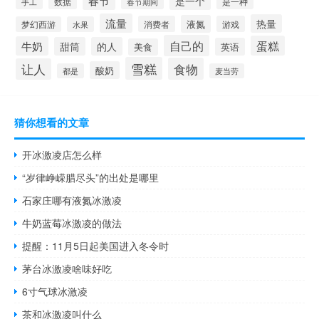
春节
是一个
是一种
数据
手工
春节期间
流量
热量
液氮
消费者
游戏
梦幻西游
水果
自己的
蛋糕
牛奶
甜筒
的人
英语
美食
雪糕
食物
让人
酸奶
都是
麦当劳
猜你想看的文章
开冰激凌店怎么样
“岁律峥嵘腊尽头”的出处是哪里
石家庄哪有液氮冰激凌
牛奶蓝莓冰激凌的做法
提醒：11月5日起美国进入冬令时
茅台冰激凌啥味好吃
6寸气球冰激凌
茶和冰激凌叫什么