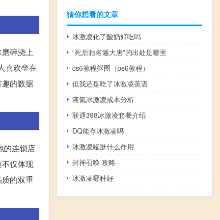
猜你想看的文章
冰激凌化了酸奶好吃吗
冰磨碎浇上
“死后驰名遍大唐”的出处是哪里
人喜欢坐在
cs6教程抠图（ps6教程）
有趣的数据
但我还是吃了冰激凌英语
液氮冰激凌成本分析
联通398冰激凌套餐介绍
DQ能存冰激凌吗
冰激凌罐肤什么作用
地的连锁店
封神召唤 攻略
质不仅体现
冰激凌哪种好
品质的双重