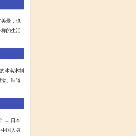
赏美景，也
一样的生活
时的冰淇淋制
顺滑、味道
...日本
是中国人身