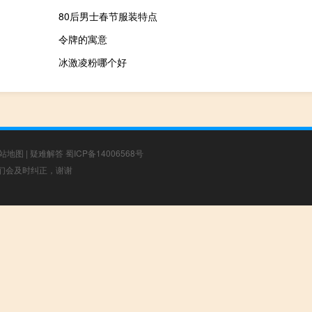
80后男士春节服装特点
令牌的寓意
冰激凌粉哪个好
站地图
|
疑难解答
蜀ICP备14006568号
，我们会及时纠正，谢谢