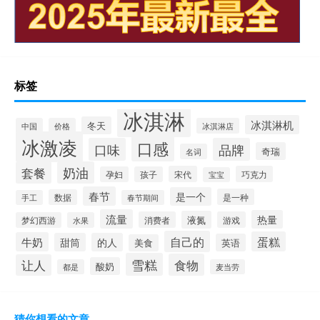
标签
冰淇淋
冰淇淋机
冬天
中国
价格
冰淇淋店
冰激凌
口感
口味
品牌
奇瑞
名词
套餐
奶油
宋代
巧克力
孕妇
孩子
宝宝
春节
是一个
是一种
数据
手工
春节期间
流量
热量
液氮
消费者
游戏
梦幻西游
水果
自己的
蛋糕
牛奶
甜筒
的人
英语
美食
雪糕
食物
让人
酸奶
都是
麦当劳
猜你想看的文章