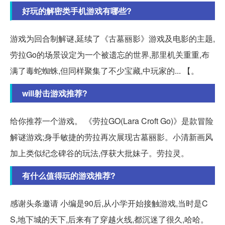
好玩的解密类手机游戏有哪些?
游戏为回合制解谜,延续了《古墓丽影》游戏及电影的主题,
劳拉Go的场景设定为一个被遗忘的世界,那里机关重重,布
满了毒蛇蜘蛛,但同样聚集了不少宝藏,中玩家的... 【。
will射击游戏推荐?
给你推荐一个游戏。 《劳拉GO(Lara Croft Go)》是款冒险
解谜游戏;身手敏捷的劳拉再次展现古墓丽影。小清新画风
加上类似纪念碑谷的玩法,俘获大批妹子。劳拉灵。
有什么值得玩的游戏推荐?
感谢头条邀请 小编是90后,从小学开始接触游戏,当时是C
S,地下城的天下,后来有了穿越火线,都沉迷了很久,哈哈。