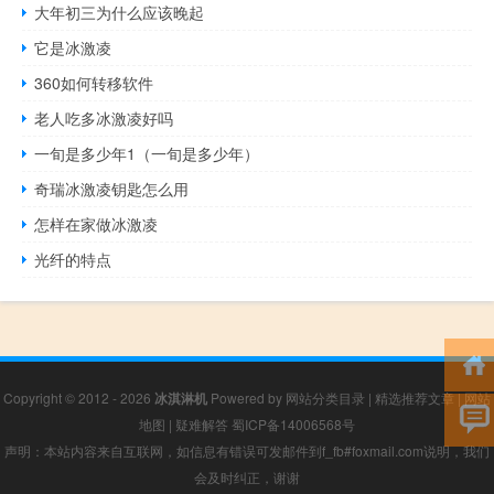
大年初三为什么应该晚起
它是冰激凌
360如何转移软件
老人吃多冰激凌好吗
一旬是多少年1（一旬是多少年）
奇瑞冰激凌钥匙怎么用
怎样在家做冰激凌
光纤的特点
Copyright © 2012 - 2026
冰淇淋机
Powered by
网站分类目录
|
精选推荐文章
|
网站
地图
|
疑难解答
蜀ICP备14006568号
声明：本站内容来自互联网，如信息有错误可发邮件到f_fb#foxmail.com说明，我们
会及时纠正，谢谢