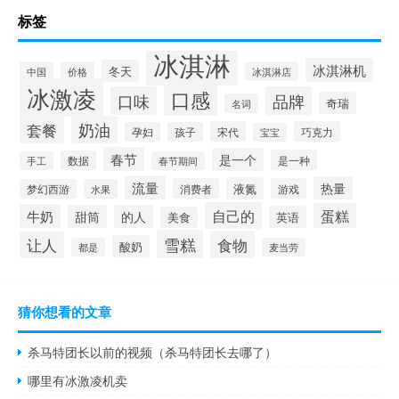
标签
冰淇淋
冰淇淋机
冬天
中国
价格
冰淇淋店
冰激凌
口感
口味
品牌
奇瑞
名词
套餐
奶油
宋代
巧克力
孕妇
孩子
宝宝
春节
是一个
是一种
数据
手工
春节期间
流量
热量
液氮
消费者
游戏
梦幻西游
水果
自己的
蛋糕
牛奶
甜筒
的人
英语
美食
雪糕
食物
让人
酸奶
都是
麦当劳
猜你想看的文章
杀马特团长以前的视频（杀马特团长去哪了）
哪里有冰激凌机卖