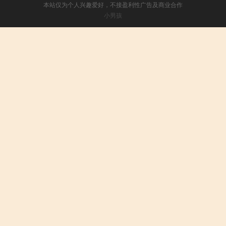
本站仅为个人兴趣爱好，不接盈利性广告及商业合作
小男孩