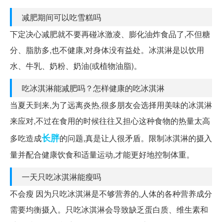
减肥期间可以吃雪糕吗
下定决心减肥就不要再碰冰激凌、膨化油炸食品了,不但糖
分、脂肪多,也不健康,对身体没有益处。冰淇淋是以饮用
水、牛乳、奶粉、奶油(或植物油脂)。
吃冰淇淋能减肥吗？怎样健康的吃冰淇淋
当夏天到来,为了远离炎热,很多朋友会选择用美味的冰淇淋
来应对,不过在食用的时候往往又担心这种食物的热量太高
长胖
多吃造成
的问题,真是让人很矛盾。限制冰淇淋的摄入
量并配合健康饮食和适量运动,才能更好地控制体重。
一天只吃冰淇淋能瘦吗
不会瘦 因为只吃冰淇淋是不够营养的,人体的各种营养成分
需要均衡摄入。只吃冰淇淋会导致缺乏蛋白质、维生素和