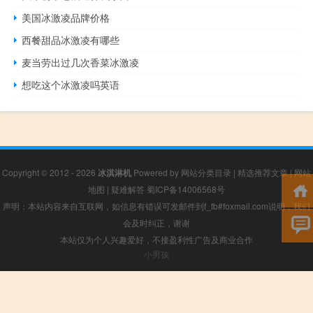
美国冰激凌品牌价格
西餐甜品冰激凌有哪些
麦当劳出过几次香菜冰激凌
想吃这个冰激凌吗英语
Copyright © 2012 - 2026
冰淇淋机
Powered by
网站分类目录
|
精选推荐文章
|
网站
地图
|
疑难解答
蜀ICP备14006568号
声明：本站内容来自互联网，如信息有错误可发邮件到f_fb#foxmail.com说明，我们
会及时纠正，谢谢
本站仅为个人兴趣爱好，不接盈利性广告及商业合作
小男孩