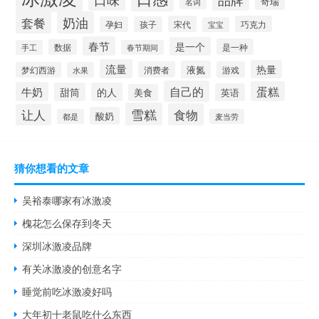
奇瑞
名词
套餐
奶油
宋代
巧克力
孕妇
孩子
宝宝
春节
是一个
是一种
数据
手工
春节期间
流量
热量
液氮
消费者
游戏
梦幻西游
水果
自己的
蛋糕
牛奶
甜筒
的人
英语
美食
雪糕
食物
让人
酸奶
都是
麦当劳
猜你想看的文章
吴裕泰哪家有冰激凌
槐花怎么保存到冬天
深圳冰激凌品牌
有关冰激凌的创意名字
睡觉前吃冰激凌好吗
大年初十老鼠吃什么东西