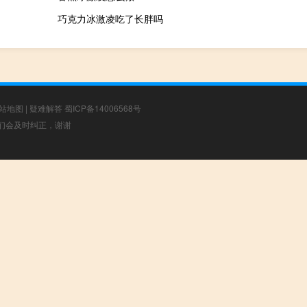
巧克力冰激凌吃了长胖吗
站地图
|
疑难解答
蜀ICP备14006568号
，我们会及时纠正，谢谢