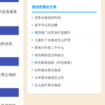
猜你想看的文章
时会迅速蒸
宜客冰激凌好吃吗
老字号元宵在哪
莆田南门元宵游灯是哪天
儿童吃了冰激凌怎么护理
特的冰淇
青海大年初二干什么
海岛棉的优点和缺点
阿克奥斯技能（阿克奥斯）
怎样做水果冰激凌
一席之地的
玉米香冰激凌怎么吃
怎么做芒果冰激凌