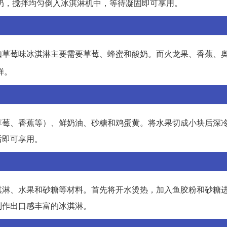
牛奶，搅拌均匀倒入冰淇淋机中，等待凝固即可享用。
如草莓味冰淇淋主要需要草莓、蜂蜜和酸奶。而火龙果、香蕉、
样。
草莓、香蕉等）、鲜奶油、砂糖和鸡蛋黄。将水果切成小块后深
后即可享用。
淇淋、水果和砂糖等材料。首先将开水烫热，加入鱼胶粉和砂糖
制作出口感丰富的冰淇淋。