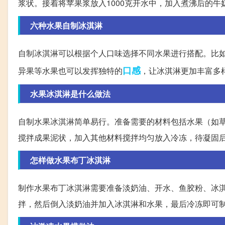
浆状。接着将苹果浆放入1000克开水中，加入煮沸后的
六种水果自制冰淇淋
自制冰淇淋可以根据个人口味选择不同水果进行搭配。比
口感
异果等水果也可以发挥独特的
，让冰淇淋更加丰富多
水果冰淇淋是什么做法
自制水果冰淇淋简单易行。准备需要的材料包括水果（如
搅拌成果泥状，加入其他材料搅拌均匀放入冷冻，待凝固
怎样做水果布丁冰淇淋
制作水果布丁冰淇淋需要准备淡奶油、开水、鱼胶粉、冰
拌，然后倒入淡奶油并加入冰淇淋和水果，最后冷冻即可