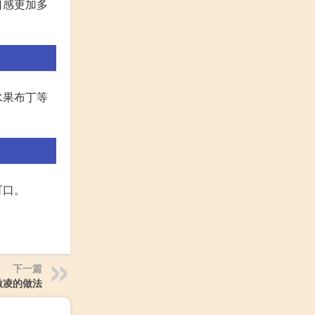
口感更加多
水果布丁等
可口。
下一篇
激凌的做法