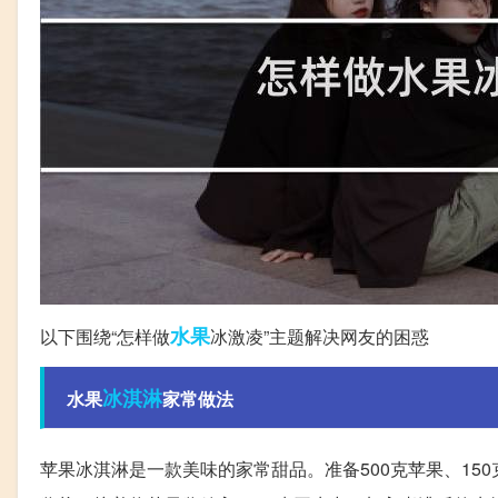
水果
以下围绕“怎样做
冰激凌”主题解决网友的困惑
冰淇淋
水果
家常做法
苹果冰淇淋是一款美味的家常甜品。准备500克苹果、1