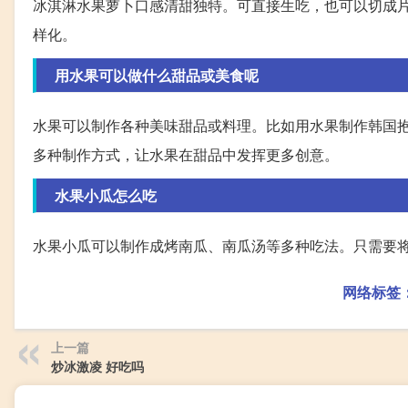
冰淇淋水果萝卜口感清甜独特。可直接生吃，也可以切成
样化。
用水果可以做什么甜品或美食呢
水果可以制作各种美味甜品或料理。比如用水果制作韩国
多种制作方式，让水果在甜品中发挥更多创意。
水果小瓜怎么吃
水果小瓜可以制作成烤南瓜、南瓜汤等多种吃法。只需要
网络标签
上一篇
炒冰激凌 好吃吗