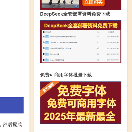
DeepSeek全套部署资料免费下载
免费可商用字体批量下载
，然后搅成