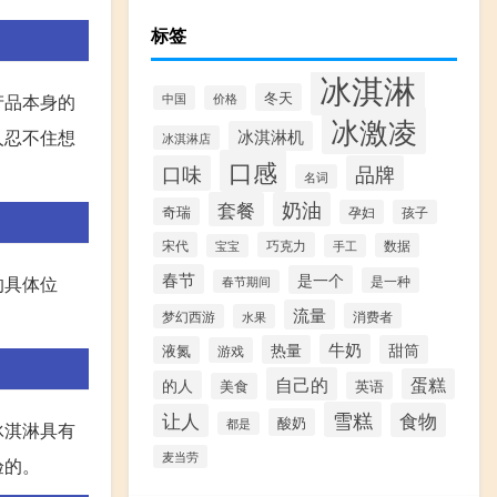
标签
冰淇淋
冬天
产品本身的
中国
价格
冰激凌
人忍不住想
冰淇淋机
冰淇淋店
口感
口味
品牌
名词
套餐
奶油
奇瑞
孕妇
孩子
宋代
巧克力
数据
宝宝
手工
春节
是一个
的具体位
是一种
春节期间
流量
消费者
梦幻西游
水果
牛奶
热量
甜筒
液氮
游戏
自己的
蛋糕
的人
英语
美食
雪糕
食物
让人
酸奶
都是
冰淇淋具有
麦当劳
验的。