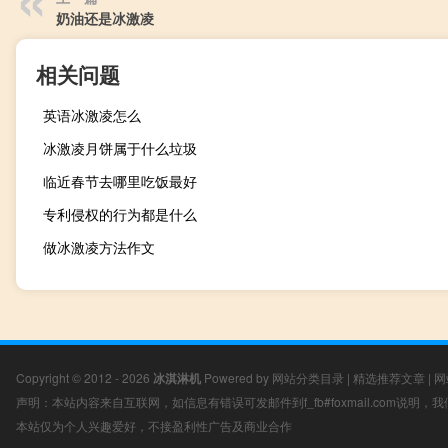
奶油还是冰激凌
相关问题
英语冰激凌怎么
冰激凌月饼属于什么垃圾
临近春节去哪里吃饭最好
专利侵权的行为都是什么
做冰激凌方法作文
Copyright © 2012 - 2026
冰淇淋机
Powered by
网站分类目录
|
精选推荐文章
|
网
声明：本站内容来自互联网，如信息有错误可发邮件到f_fb#foxmail.com说明
本站仅为个人兴趣爱好，不接盈利性广告及商业合作