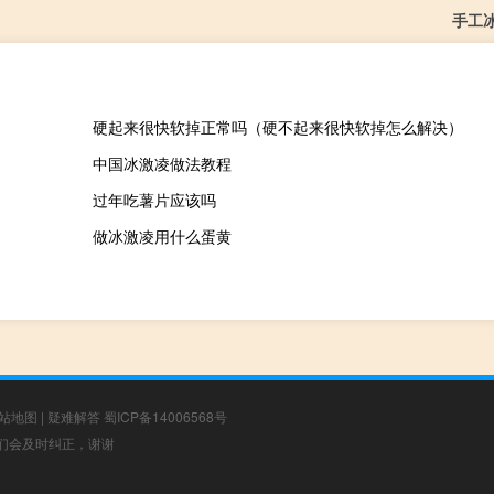
手工
硬起来很快软掉正常吗（硬不起来很快软掉怎么解决）
中国冰激凌做法教程
过年吃薯片应该吗
做冰激凌用什么蛋黄
站地图
|
疑难解答
蜀ICP备14006568号
，我们会及时纠正，谢谢