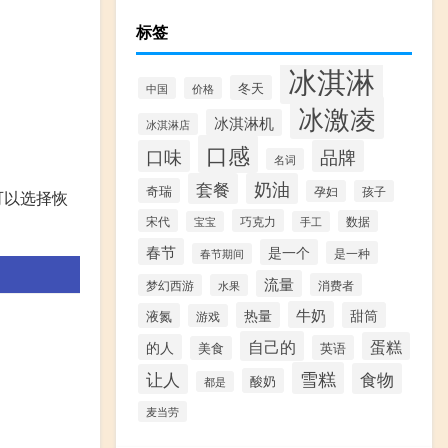
标签
冰淇淋
冬天
中国
价格
冰激凌
冰淇淋机
冰淇淋店
口感
口味
品牌
名词
套餐
奶油
奇瑞
孕妇
孩子
可以选择恢
宋代
巧克力
数据
宝宝
手工
春节
是一个
是一种
春节期间
流量
消费者
梦幻西游
水果
牛奶
热量
甜筒
液氮
游戏
自己的
蛋糕
的人
英语
美食
雪糕
食物
让人
酸奶
都是
麦当劳