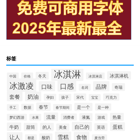
标签
冰淇淋
冰淇淋机
冬天
中国
价格
冰淇淋店
冰激凌
口感
口味
品牌
奇瑞
名词
套餐
奶油
宋代
巧克力
孕妇
孩子
宝宝
春节
是一个
是一种
数据
手工
春节期间
流量
热量
液氮
消费者
游戏
梦幻西游
水果
自己的
蛋糕
牛奶
甜筒
的人
英语
美食
雪糕
食物
让人
酸奶
都是
麦当劳