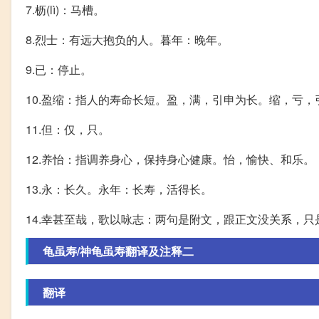
7.枥(lì)：马槽。
8.烈士：有远大抱负的人。暮年：晚年。
9.已：停止。
10.盈缩：指人的寿命长短。盈，满，引申为长。缩，亏，
11.但：仅，只。
12.养怡：指调养身心，保持身心健康。怡，愉快、和乐。
13.永：长久。永年：长寿，活得长。
14.幸甚至哉，歌以咏志：两句是附文，跟正文没关系，
龟虽寿/神龟虽寿翻译及注释二
翻译