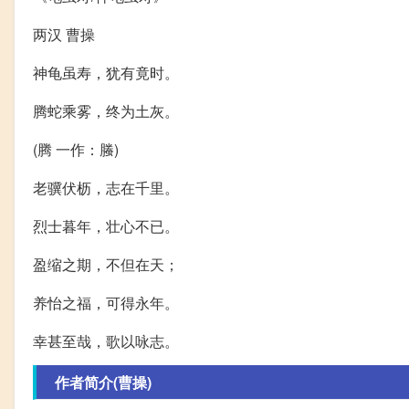
两汉 曹操
神龟虽寿，犹有竟时。
腾蛇乘雾，终为土灰。
(腾 一作：螣)
老骥伏枥，志在千里。
烈士暮年，壮心不已。
盈缩之期，不但在天；
养怡之福，可得永年。
幸甚至哉，歌以咏志。
作者简介(曹操)