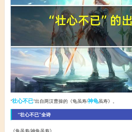
壮心不已
神龟
“
”出自两汉曹操的《龟虽寿/
虽寿》。
“壮心不已”全诗
《龟虽寿/神龟虽寿》