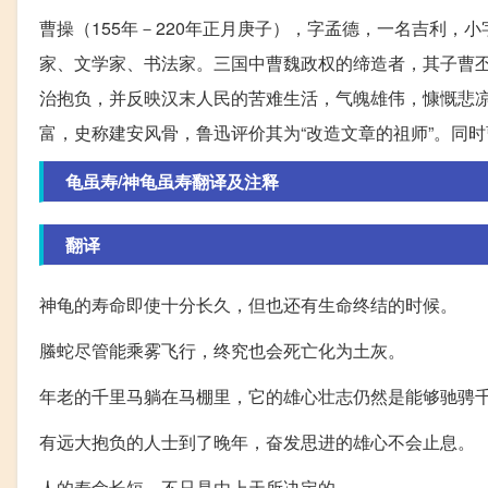
曹操（155年－220年正月庚子），字孟德，一名吉利
家、文学家、书法家。三国中曹魏政权的缔造者，其子曹
治抱负，并反映汉末人民的苦难生活，气魄雄伟，慷慨悲
富，史称建安风骨，鲁迅评价其为“改造文章的祖师”。同时
龟虽寿/神龟虽寿翻译及注释
翻译
神龟的寿命即使十分长久，但也还有生命终结的时候。
螣蛇尽管能乘雾飞行，终究也会死亡化为土灰。
年老的千里马躺在马棚里，它的雄心壮志仍然是能够驰骋
有远大抱负的人士到了晚年，奋发思进的雄心不会止息。
人的寿命长短，不只是由上天所决定的。