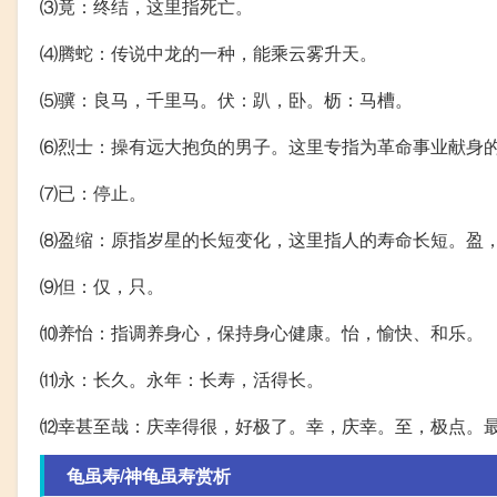
⑶竟：终结，这里指死亡。
⑷腾蛇：传说中龙的一种，能乘云雾升天。
⑸骥：良马，千里马。伏：趴，卧。枥：马槽。
⑹烈士：操有远大抱负的男子。这里专指为革命事业献身
⑺已：停止。
⑻盈缩：原指岁星的长短变化，这里指人的寿命长短。盈
⑼但：仅，只。
⑽养怡：指调养身心，保持身心健康。怡，愉快、和乐。
⑾永：长久。永年：长寿，活得长。
⑿幸甚至哉：庆幸得很，好极了。幸，庆幸。至，极点。
龟虽寿/神龟虽寿赏析