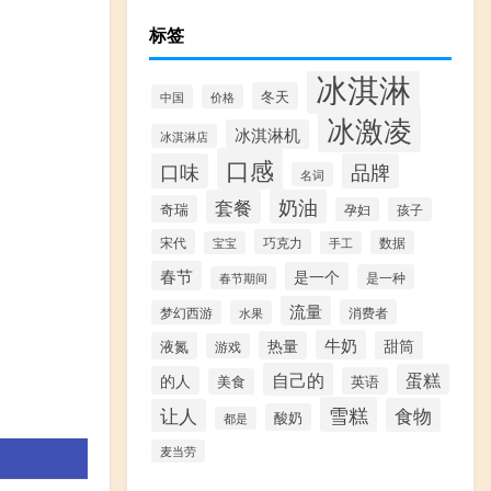
标签
冰淇淋
冬天
中国
价格
冰激凌
冰淇淋机
冰淇淋店
口感
口味
品牌
名词
套餐
奶油
奇瑞
孕妇
孩子
宋代
巧克力
数据
宝宝
手工
春节
是一个
是一种
春节期间
流量
消费者
梦幻西游
水果
牛奶
热量
甜筒
液氮
游戏
自己的
蛋糕
的人
英语
美食
雪糕
食物
让人
酸奶
都是
麦当劳