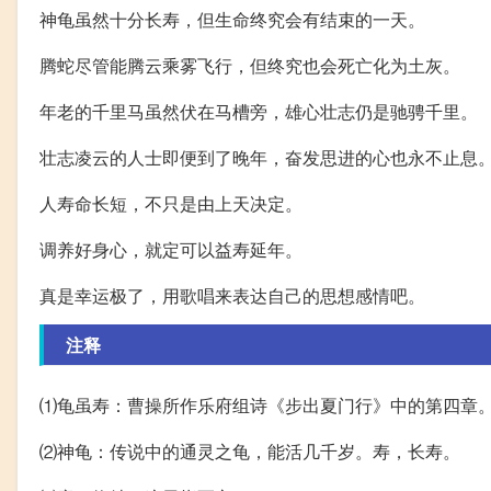
神龟虽然十分长寿，但生命终究会有结束的一天。
腾蛇尽管能腾云乘雾飞行，但终究也会死亡化为土灰。
年老的千里马虽然伏在马槽旁，雄心壮志仍是驰骋千里。
壮志凌云的人士即便到了晚年，奋发思进的心也永不止息
人寿命长短，不只是由上天决定。
调养好身心，就定可以益寿延年。
真是幸运极了，用歌唱来表达自己的思想感情吧。
注释
⑴龟虽寿：曹操所作乐府组诗《步出夏门行》中的第四章
⑵神龟：传说中的通灵之龟，能活几千岁。寿，长寿。