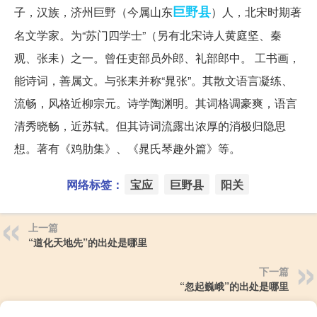
巨野县
子，汉族，济州巨野（今属山东
）人，北宋时期著
名文学家。为“苏门四学士”（另有北宋诗人黄庭坚、秦
观、张耒）之一。曾任吏部员外郎、礼部郎中。 工书画，
能诗词，善属文。与张耒并称“晁张”。其散文语言凝练、
流畅，风格近柳宗元。诗学陶渊明。其词格调豪爽，语言
清秀晓畅，近苏轼。但其诗词流露出浓厚的消极归隐思
想。著有《鸡肋集》、《晁氏琴趣外篇》等。
网络标签：
宝应
巨野县
阳关
上一篇
“道化天地先”的出处是哪里
下一篇
“忽起巍峨”的出处是哪里