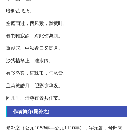
暗柳萤飞灭。
空庭雨过，西风紧，飘黄叶。
卷书帷寂静，对此伤离别。
重感叹、中秋数日又圆月。
沙觜樯竿上，淮水阔。
有飞凫客，词珠玉，气冰雪。
且莫教皓月，照影惊华发。
问几时、清尊夜景共佳节。
作者简介(晁补之)
晁补之（公元1053年—公元1110年），字无咎，号归来