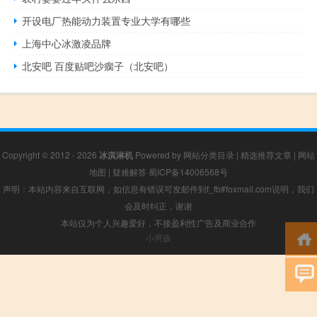
开设电厂热能动力装置专业大学有哪些
上海中心冰激凌品牌
北安吧 百度贴吧沙瘸子（北安吧）
Copyright © 2012 - 2026
冰淇淋机
Powered by
网站分类目录
|
精选推荐文章
|
网站
地图
|
疑难解答
蜀ICP备14006568号
声明：本站内容来自互联网，如信息有错误可发邮件到f_fb#foxmail.com说明，我们
会及时纠正，谢谢
本站仅为个人兴趣爱好，不接盈利性广告及商业合作
小男孩