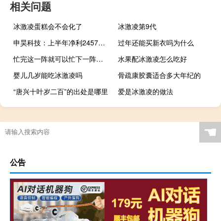
相关问题
冰激凌蛋糕会不会化了
冰激凌第9代
申昊科技：上半年净利2457万元 同比增长178.26%
过年还能买新衣吗为什么
忙完这一阵就可以忙下一阵了什么梗
水果配冰激凌怎么吃好
婴儿几岁能吃冰激凌吗
骨疏康胶囊适合多大年纪的
“唐兴十叶岁二百”的出处是哪里
爱是冰激凌的做法
☚
公告