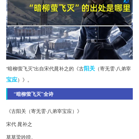
阳关
“暗柳萤飞灭”出自宋代晁补之的《古
（寄无霅·八弟宰
宝应
）》。
“暗柳萤飞灭”全诗
《古阳关（寄无霅·八弟宰宝应）》
宋代 晁补之
草草蛩吟噎。