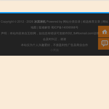
Copyright © 2012 - 2026
冰淇淋机
Powered by
网站分类目录
|
精选推荐文章
|
网站
地图
|
疑难解答
蜀ICP备14006568号
声明：本站内容来自互联网，如信息有错误可发邮件到f_fb#foxmail.com说明，我们
会及时纠正，谢谢
本站仅为个人兴趣爱好，不接盈利性广告及商业合作
小男孩