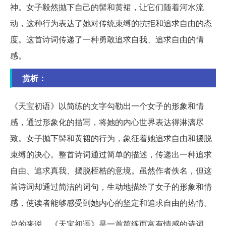
神。女子毅然抛下自己的髻和黄裙，让它们随着河水流
动，这种行为表达了她对传统束缚的抗拒和追求自由的态
度。这首诗词传递了一种勇敢追求自我、追求自由的情
感。
赏析：
《天宝初语》以简练的文字勾勒出一个女子的形象和情
感，通过形象化的描写，将她的内心世界表达得淋漓尽
致。女子抛下髻和黄裙的行为，象征着她追求自由和摆脱
束缚的决心。整首诗词通过简单的描述，传递出一种追求
自由、追求真我、摆脱桎梏的意境。虽然作者佚名，但这
首诗词却通过简洁的词句，生动地描绘了女子的形象和情
感，使读者能够感受到她内心的坚定和追求自由的热情。
总的来说，《天宝初语》是一首简练而富有情感的诗词，