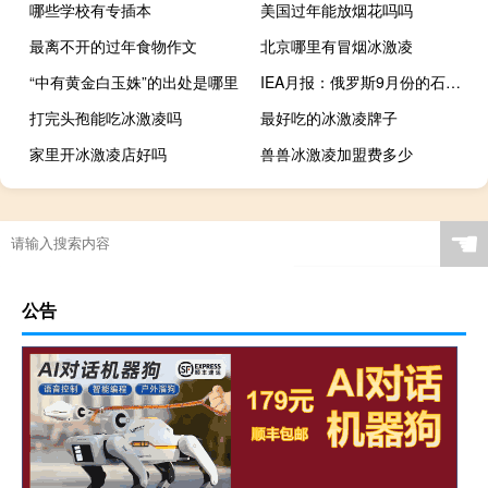
哪些学校有专插本
美国过年能放烟花吗吗
最离不开的过年食物作文
北京哪里有冒烟冰激凌
“中有黄金白玉姝”的出处是哪里
IEA月报：俄罗斯9月份的石油出口总量增加了46万桶/日达到760万桶/日其中原油出口增加了25万桶/日
打完头孢能吃冰激凌吗
最好吃的冰激凌牌子
家里开冰激凌店好吗
兽兽冰激凌加盟费多少
☚
公告