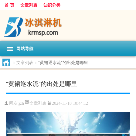
首 页
文章列表
知识分类
网站导航
>
文章列表
>
“黄裙逐水流”的出处是哪里
“黄裙逐水流”的出处是哪里
文章列表
网友:
jzh
2024-11-18 10:44:12