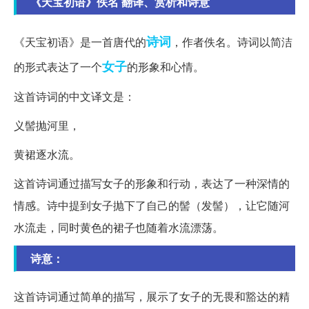
《天宝初语》佚名 翻译、赏析和诗意
诗词
《天宝初语》是一首唐代的
，作者佚名。诗词以简洁
女子
的形式表达了一个
的形象和心情。
这首诗词的中文译文是：
义髻抛河里，
黄裙逐水流。
这首诗词通过描写女子的形象和行动，表达了一种深情的
情感。诗中提到女子抛下了自己的髻（发髻），让它随河
水流走，同时黄色的裙子也随着水流漂荡。
诗意：
这首诗词通过简单的描写，展示了女子的无畏和豁达的精