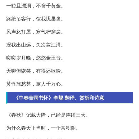
一粒且漂溺，不啻千黄金。
路绝吊客行，馁我忧巢禽。
风声怒打屋，寒气狞穿衾。
况我出山远，久次兹江浔。
嗟嗟岁月晚，悠悠金玉音。
无聊但诙笑，有得还歌吟。
莫怪旅愁甚，旅人千万心。
《中春苦雨书怀》李覯 翻译、赏析和诗意
《春秋》记载大降，已经是连续三天。
为什么春天正当时，一个常积阴。