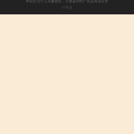
本站仅为个人兴趣爱好，不接盈利性广告及商业合作
小男孩