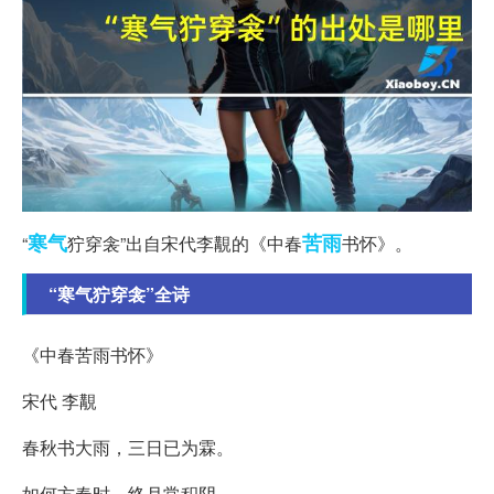
寒气
苦雨
“
狞穿衾”出自宋代李覯的《中春
书怀》。
“寒气狞穿衾”全诗
《中春苦雨书怀》
宋代 李覯
春秋书大雨，三日已为霖。
如何方春时，终月常积阴。