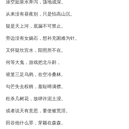
涂空如泉水奔泻，荡地成深。
从来没有昼夜别，只是怕高山沉。
疑是天上河，底漏不可禁止。
旁边没有女娲石，想补充困难为针。
又怀疑坎宫水，阳照所不在。
何等大鬼，游戏把北斗斟，
谁笼三足乌鸦，在空冷桑林。
勾芒失去权柄，羞耻啼满襟。
枉杀几树花，放肆许泥土浸。
或者说天有意思，要使被荒淫。
田谷他什么罪，芽颖在森森。