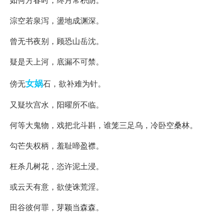
淙空若泉泻，盪地成渊深。
曾无书夜别，顾恐山岳沈。
疑是天上河，底漏不可禁。
女娲
傍无
石，欲补难为针。
又疑坎宫水，阳曜所不临。
何等大鬼物，戏把北斗斟，谁笼三足乌，冷卧空桑林。
勾芒失权柄，羞耻啼盈襟。
枉杀几树花，恣许泥土浸。
或云天有意，欲使诛荒淫。
田谷彼何罪，芽颖当森森。