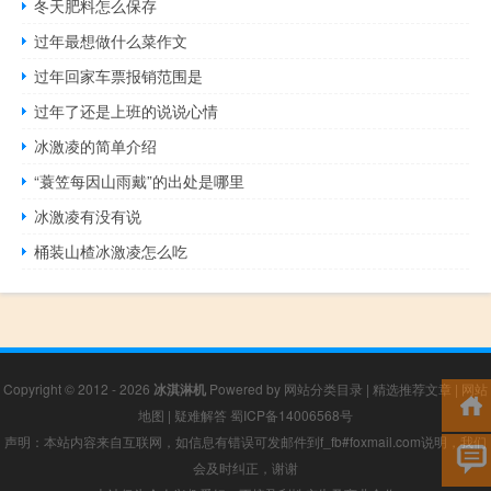
冬天肥料怎么保存
过年最想做什么菜作文
过年回家车票报销范围是
过年了还是上班的说说心情
冰激凌的简单介绍
“蓑笠每因山雨戴”的出处是哪里
冰激凌有没有说
桶装山楂冰激凌怎么吃
Copyright © 2012 - 2026
冰淇淋机
Powered by
网站分类目录
|
精选推荐文章
|
网站
地图
|
疑难解答
蜀ICP备14006568号
声明：本站内容来自互联网，如信息有错误可发邮件到f_fb#foxmail.com说明，我们
会及时纠正，谢谢