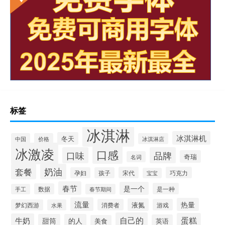
标签
冰淇淋
冰淇淋机
冬天
中国
价格
冰淇淋店
冰激凌
口感
口味
品牌
奇瑞
名词
套餐
奶油
宋代
巧克力
孕妇
孩子
宝宝
春节
是一个
是一种
数据
手工
春节期间
流量
热量
液氮
消费者
游戏
梦幻西游
水果
自己的
蛋糕
牛奶
甜筒
的人
英语
美食