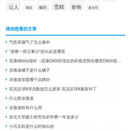
雪糕
食物
让人
酸奶
都是
麦当劳
猜你想看的文章
气垫床漏气了怎么修补
“谈麈一挥尘事少”的出处是哪里
尼康d800e报价（尼康D800E现在的价格优势在哪里D800现在入手和5D3性价比较高）
冰激凌橘子是什么橘子
冰激凌加盟哪个品牌好
实况足球8球员数据怎么更新 实况足球8最新补丁
什么祭冰激凌
冰激凌粉有什么用
东北大学硕士研究生的学费一年是多少
小马宝莉是什么时候出的