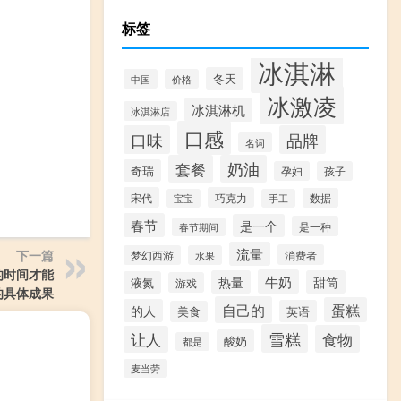
标签
冰淇淋
冬天
中国
价格
冰激凌
冰淇淋机
冰淇淋店
口感
口味
品牌
名词
套餐
奶油
奇瑞
孕妇
孩子
宋代
巧克力
数据
宝宝
手工
春节
是一个
是一种
春节期间
流量
下一篇
消费者
梦幻西游
水果
的时间才能
牛奶
热量
甜筒
液氮
游戏
的具体成果
自己的
蛋糕
的人
英语
美食
雪糕
食物
让人
酸奶
都是
麦当劳