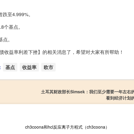
跌至4.999%。
.8个基点。
个基点。
期英债收益率利差下挫】的相关消息了，希望对大家有所帮助！
：
基点
收益率
欧市
土耳其财政部长Simsek：我们至少需要一年左右
看到经济计划
ch3coona和hcl反应离子方程式（ch3coona）