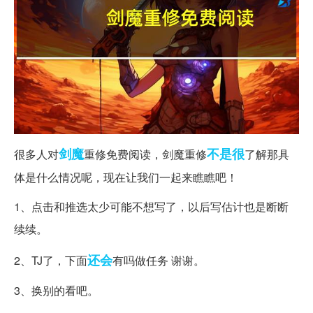
剑魔
不是很
很多人对
重修免费阅读，剑魔重修
了解那具
体是什么情况呢，现在让我们一起来瞧瞧吧！
1、点击和推选太少可能不想写了，以后写估计也是断断
续续。
还会
2、TJ了，下面
有吗做任务 谢谢。
3、换别的看吧。