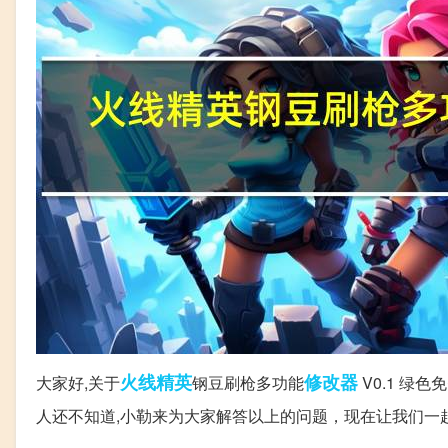
火线
精英
修改器
大家好,关于
钢豆刷枪多功能
V0.1 绿
人还不知道,小勒来为大家解答以上的问题，现在让我们一