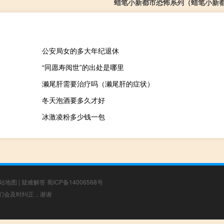
蜡笔小新都市恐怖系列（蜡笔小新
公安局女的多大年纪退休
“同愿寿阅世”的出处是哪里
濑尾肝需要治疗吗（濑尾肝的症状）
冬天泡酒要多久才好
冰激凌粉多少钱一包
站地图
|
疑难解答
蜀ICP备14006568号
，我们会及时纠正，谢谢