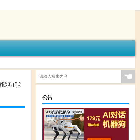
☚
费版功能
公告