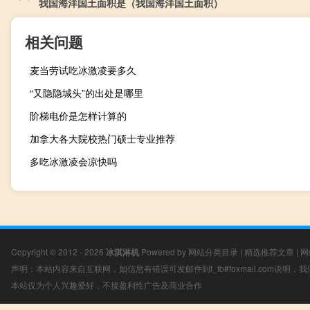
我国海洋国土面积是（我国海洋国土面积）
相关问题
麦当劳试吃冰激凌要多久
“又隐隐城头”的出处是哪里
阶梯电价是怎样计算的
加拿大各大院校热门硕士专业推荐
多吃冰激凌会凉快吗
Copyright © 2012 - 2026
冰淇淋机
Powered by
网站分类目录
|
精选推荐文章
|
网
声明：本站内容来自互联网，如信息有错误可发邮件到f_fb#foxmail.com说明
本站仅为个人兴趣爱好，不接盈利性广告及商业合作