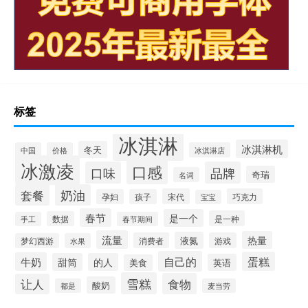
标签
冰淇淋
冰淇淋机
冬天
中国
价格
冰淇淋店
冰激凌
口感
口味
品牌
奇瑞
名词
套餐
奶油
宋代
巧克力
孕妇
孩子
宝宝
春节
是一个
是一种
数据
手工
春节期间
流量
热量
液氮
消费者
游戏
梦幻西游
水果
自己的
蛋糕
牛奶
甜筒
的人
英语
美食
雪糕
食物
让人
酸奶
都是
麦当劳