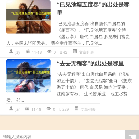
“已见池塘五度春”的出处是哪
里
“已见池塘五度春”出自唐代白居易的
《题西亭》。 “已见池塘五度春”全诗
《题西亭》 唐代 白居易 多见朱门富贵
人，林园未毕即无身。 我今幸作西亭主，已见池...
jzy
11-18
0
42
文章列表
“去去无程客”的出处是哪里
“去去无程客”出自唐代白居易的《想东
游五十韵》。 “去去无程客”全诗 《想东
游五十韵》 唐代 白居易 海内时无事，
江南岁有秋。 生民皆乐业，地主尽贤
侯。 郊...
jzr
11-18
0
229
文章列表
☚