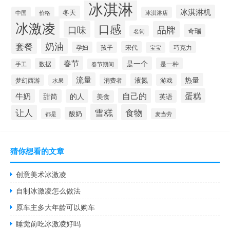
冰淇淋
冰淇淋机
冬天
中国
价格
冰淇淋店
冰激凌
口感
口味
品牌
奇瑞
名词
套餐
奶油
宋代
巧克力
孕妇
孩子
宝宝
春节
是一个
是一种
数据
手工
春节期间
流量
热量
液氮
消费者
游戏
梦幻西游
水果
自己的
蛋糕
牛奶
甜筒
的人
英语
美食
雪糕
食物
让人
酸奶
都是
麦当劳
猜你想看的文章
创意美术冰激凌
自制冰激凌怎么做法
原车主多大年龄可以购车
睡觉前吃冰激凌好吗