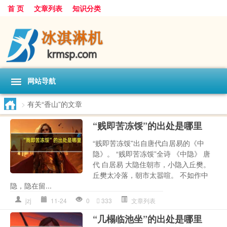
首 页
文章列表
知识分类
网站导航
>
有关“香山”的文章
“贱即苦冻馁”的出处是哪里
“贱即苦冻馁”出自唐代白居易的《中
隐》。 “贱即苦冻馁”全诗 《中隐》 唐
代 白居易 大隐住朝市，小隐入丘樊。
丘樊太冷落，朝市太嚣喧。 不如作中
隐，隐在留...
jzj
11-24
0
333
文章列表
“几榻临池坐”的出处是哪里