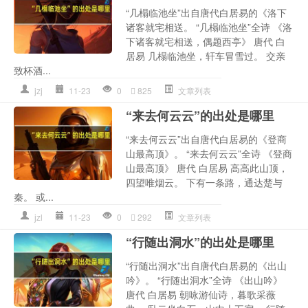
“几榻临池坐”出自唐代白居易的《洛下
诸客就宅相送。 “几榻临池坐”全诗 《洛
下诸客就宅相送，偶题西亭》 唐代 白
居易 几榻临池坐，轩车冒雪过。 交亲
致杯酒...
jzj
11-23
0
825
文章列表
“来去何云云”的出处是哪里
“来去何云云”出自唐代白居易的《登商
山最高顶》。 “来去何云云”全诗 《登商
山最高顶》 唐代 白居易 高高此山顶，
四望唯烟云。 下有一条路，通达楚与
秦。 或...
jzl
11-23
0
292
文章列表
“行随出洞水”的出处是哪里
“行随出洞水”出自唐代白居易的《出山
吟》。 “行随出洞水”全诗 《出山吟》
唐代 白居易 朝咏游仙诗，暮歌采薇