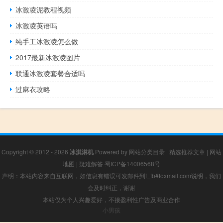
冰激凌泥教程视频
冰激凌英语吗
纯手工冰激凌怎么做
2017最新冰激凌图片
联通冰激凌套餐合适吗
过麻衣攻略
Copyright © 2012 - 2026
冰淇淋机
Powered by
网站分类目录
|
精选推荐文章
|
网站
地图
|
疑难解答
蜀ICP备14006568号
声明：本站内容来自互联网，如信息有错误可发邮件到f_fb#foxmail.com说明，我们
会及时纠正，谢谢
本站仅为个人兴趣爱好，不接盈利性广告及商业合作
小男孩