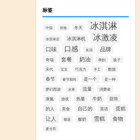
标签
冰淇淋
冬天
中国
价格
冰激凌
冰淇淋机
冰淇淋店
口感
口味
品牌
名词
套餐
奶油
奇瑞
孕妇
孩子
宋代
巧克力
数据
宝宝
手工
春节
是一个
是一种
春节期间
流量
消费者
梦幻西游
水果
牛奶
热量
甜筒
液氮
游戏
自己的
蛋糕
的人
英语
美食
雪糕
食物
让人
酸奶
都是
麦当劳