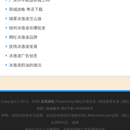
韩城攻略 粤语下载
烟雾冰激凌怎么做
锦州冰激凌在哪批发
网红冰激凌品牌
疫情冰激凌发展
冰激凌广告创意
冰激凌奶油的做法
Copyright © 2012 - 2026
冰淇淋机
Powered by
网站分类目录
|
精选推荐文章
|
网站
地图
|
疑难解答
蜀ICP备14006568号
声明：本站内容来自互联网，如信息有错误可发邮件到f_fb#foxmail.com说明，我们
会及时纠正，谢谢
本站仅为个人兴趣爱好，不接盈利性广告及商业合作