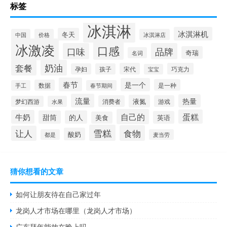
标签
冰淇淋
冰淇淋机
冬天
中国
价格
冰淇淋店
冰激凌
口感
口味
品牌
奇瑞
名词
套餐
奶油
宋代
巧克力
孕妇
孩子
宝宝
春节
是一个
是一种
数据
手工
春节期间
流量
热量
液氮
消费者
游戏
梦幻西游
水果
自己的
蛋糕
牛奶
甜筒
的人
英语
美食
雪糕
食物
让人
酸奶
都是
麦当劳
猜你想看的文章
如何让朋友待在自己家过年
龙岗人才市场在哪里（龙岗人才市场）
广东拜年能放在晚上吗