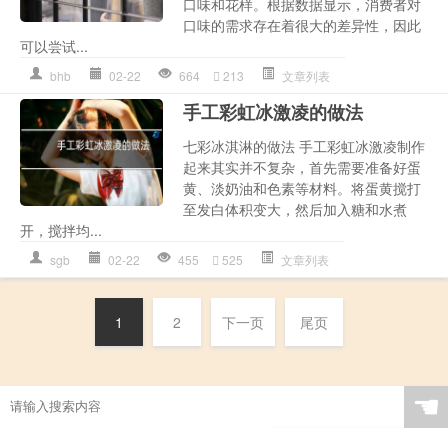
口味和花样。根据数据显示，消费者对
口味的需求存在着很大的差异性，因此
可以尝试...
bhb
02-22
664
213
文章列表
手工彩虹冰激凌的做法
七彩冰淇淋的做法 手工彩虹冰激凌制作
起来其实并不复杂，首先需要准备好蛋
黄、淡奶油和色素等材料。将蛋黄搅打
至发白体积变大，然后加入糖和水煮
开，搅拌均...
sgb
02-22
455
525
文章列表
1
2
下一页
尾页
☚