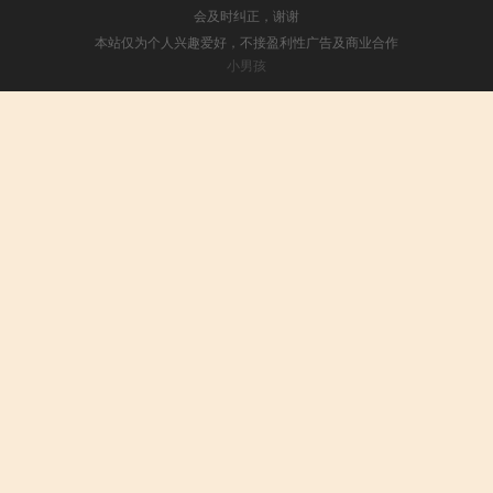
会及时纠正，谢谢
本站仅为个人兴趣爱好，不接盈利性广告及商业合作
小男孩