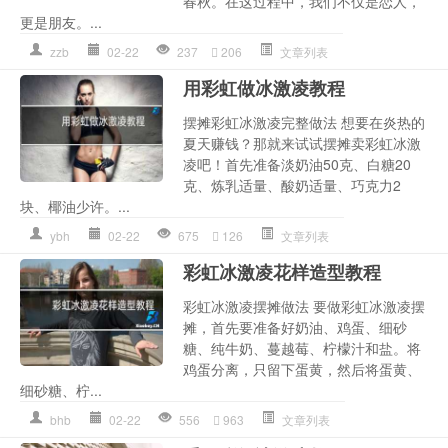
春秋。在这过程中，我们不仅是恋人，
更是朋友。...
zzb
02-22
237
206
文章列表
用彩虹做冰激凌教程
摆摊彩虹冰激凌完整做法 想要在炎热的
夏天赚钱？那就来试试摆摊卖彩虹冰激
凌吧！首先准备淡奶油50克、白糖20
克、炼乳适量、酸奶适量、巧克力2
块、椰油少许。...
ybh
02-22
675
126
文章列表
彩虹冰激凌花样造型教程
彩虹冰激凌摆摊做法 要做彩虹冰激凌摆
摊，首先要准备好奶油、鸡蛋、细砂
糖、纯牛奶、蔓越莓、柠檬汁和盐。将
鸡蛋分离，只留下蛋黄，然后将蛋黄、
细砂糖、柠...
bhb
02-22
556
963
文章列表