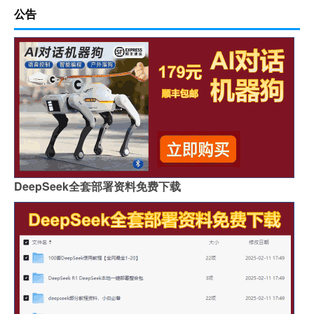
公告
DeepSeek全套部署资料免费下载