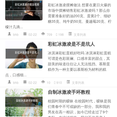
彩虹冰激凌摆摊做法 想要在夏日火爆的
市场中摆摊销售彩虹冰激凌吗？那么你
需要准备好奶油200克、蛋黄2个、细砂
糖35克、纯牛奶50克、蔓越莓20克、柠
檬汁几滴...
bhb
02-22
709
198
文章列表
彩虹冰激凌是不是坑人
冰淇淋彩虹蛋糕好吃吗 冰淇淋彩虹蛋糕
可谓是色彩斑斓、口感丰富的甜点，其
甜美的味道往往让人无法抵挡。慕斯蛋
糕作为一种主要以慕斯粉为材料的糕
点，口感细...
bhb
02-22
10
910
文章列表
自制冰激凌手环教程
校园时期的暧昧 在校园时代，暧昧是我
们青春中不可或缺的一部分。我和我的
男友在高一相识，如今已经走过了9个