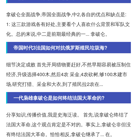
拿破仑全面战争,帝国全面战争,中2,各自的优点和缺点是:
1: 这三款游戏各有好处,主要看个人喜欢什么背景和军队文
化。总的来说,中二是前期最经典的一... 拿破仑。
帝国时代3法国如何对抗俄罗斯殖民垃圾海?
细节决定成败 首先开局猎物要赶好,不然早期容易被压制住
经济,升级选择400木,然后4农 采金,4农砍树,够100木建市
场,研究打猎、采金和大衣,到了殖民拉2农在...
一代枭雄拿破仑是如何终结法国大革命的?
分享知识,传播价值,我是史海泛读。 首先,说拿破仑终结了
法国大革命,这个观点肯定是不对的。事实上,拿破仑非但没
有终结法国大革命。恰恰相反,拿破仑继承了... 在。