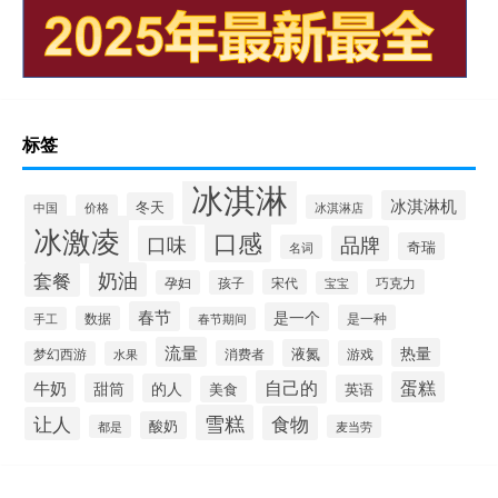
标签
冰淇淋
冰淇淋机
冬天
中国
价格
冰淇淋店
冰激凌
口感
口味
品牌
奇瑞
名词
套餐
奶油
宋代
巧克力
孕妇
孩子
宝宝
春节
是一个
是一种
数据
手工
春节期间
流量
热量
液氮
消费者
游戏
梦幻西游
水果
自己的
蛋糕
牛奶
甜筒
的人
英语
美食
雪糕
食物
让人
酸奶
都是
麦当劳