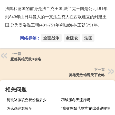
法国和德国的前身是法兰克王国,法兰克王国是公元481年
到843年由日耳曼人的一支法兰克人在西欧建立的封建王
国,分为墨洛温王朝(481-751年)和加洛林王朝(751年。
网络标签：
全面战争
拿破仑
法国
上一篇
魔兽英雄无敌3攻略
下一篇
英雄无敌锦绣天下攻略
相关问题
河北冰激凌套餐价格多少
羽绒服冬天流行吗
怎么画冰激凌车
“幽榭冻黏花屋重”的出处是哪里