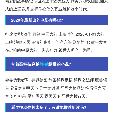
精彩的故事线让你游戏上手还无压力,精美的游戏画面,懒人
式的放置养成,选择你心仪的职业维护这个时代。
2020年最新出的电影有哪些?
征途 类型:动作,冒险 中国大陆 上映时间:2020-01-01大陆
上映 演职人员:主演刘宪华、何润东等 剧情简介: 故事发生
在虚构的中原大陆... 失去神力,被世人唾弃。为重。
异界
带着高科技穿越
纵横的小说?
异界伪装者TJ. 异界兽医 剑圣异界纵横 异界之法师 魔兽领
主 异界之富甲天下 异世龙逍遥 异界之极品奶爸 异界之冥
帝传奇 神墓 星神震天 霸医天下 异世之横行天。
看过得动作片太多了，有谁能推荐新片吗?