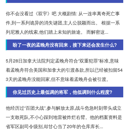
你不会没看过《双宇》吧 大概剧情: 从一连串离奇死亡事
件,到一系列诡异的消失谜团,主人公脱颖而出。 根据一系
列尼雅人的线索,他们踏上未知的旅途。 而解密这...
盼了一夜的孟晚舟没有回来，接下来还会发生什么?
5月28日加拿大法院判定孟晚舟符合“双重犯罪”标准,意味
着孟晚舟符合美国和加拿大的引渡条款,所以已经被扣留54
3天的孟晚舟没能回家,但不意味着孟晚舟会被引渡。
你见过历史上最低调的将军，他低调到什么程度?
他经历过“百团大战”,参与解放太原,战斗危急时刻带头成立
一支敢死队,不小心踩到地雷被炸烂右臂。他的档案资料是
省军区副司令级别,却甘心当了20年的仓库库长...