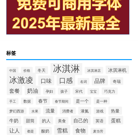
标签
冰淇淋
冰淇淋机
冬天
中国
价格
冰淇淋店
冰激凌
口感
口味
品牌
奇瑞
名词
套餐
奶油
宋代
巧克力
孕妇
孩子
宝宝
春节
是一个
是一种
数据
手工
春节期间
流量
热量
液氮
消费者
游戏
梦幻西游
水果
自己的
蛋糕
牛奶
甜筒
的人
英语
美食
雪糕
食物
让人
酸奶
都是
麦当劳