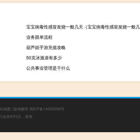
宝宝病毒性感冒发烧一般几天（宝宝病毒性感冒发烧一般几
业务跟单流程
葫芦娃手游充值攻略
50克冰激凌有多少
公共事业管理是干什么
站地图
|
疑难解答
蜀ICP备14006568号
，我们会及时纠正，谢谢