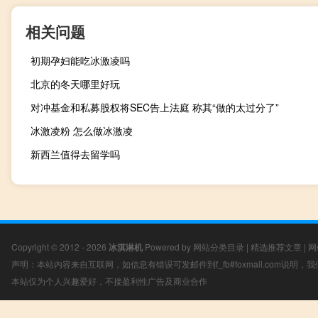
相关问题
初期孕妇能吃冰激凌吗
北京的冬天哪里好玩
对冲基金和私募股权将SEC告上法庭 称其“做的太过分了”
冰激凌粉 怎么做冰激凌
新西兰值得去留学吗
Copyright © 2012 - 2026
冰淇淋机
Powered by
网站分类目录
|
精选推荐文章
|
网
声明：本站内容来自互联网，如信息有错误可发邮件到f_fb#foxmail.com说明
本站仅为个人兴趣爱好，不接盈利性广告及商业合作