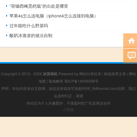
“荷锄西崦觅桤栽”的出处是哪里
苹果4s怎么连电脑（iphone4怎么连接到电脑）
过年能吃什么野菜吗
酸奶冰激凌的做法自制
Copyright © 2012 - 2026
冰淇淋机
Powered by
网站分类目录
|
精选推荐文章
|
网站
地图
|
疑难解答
蜀ICP备14006568号
声明：本站内容来自互联网，如信息有错误可发邮件到f_fb#foxmail.com说明，我们
会及时纠正，谢谢
本站仅为个人兴趣爱好，不接盈利性广告及商业合作
小男孩