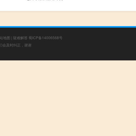
站地图
|
疑难解答
蜀ICP备14006568号
，我们会及时纠正，谢谢