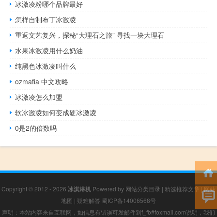
冰激凌粉哪个品牌最好
怎样自制布丁冰激凌
重返文艺复兴，探秘“大理石之旅” 寻找一块大理石
水果冰激凌用什么奶油
纯黑色冰激凌叫什么
ozmafia 中文攻略
冰激凌怎么加盟
软冰激凌如何变成硬冰激凌
0是2的倍数吗
Copyright © 2012 - 2026
冰淇淋机
Powered by
网站分类目录
|
精选推荐文章
|
网站
地图
|
疑难解答
蜀ICP备14006568号
声明：本站内容来自互联网，如信息有错误可发邮件到f_fb#foxmail.com说明，我们