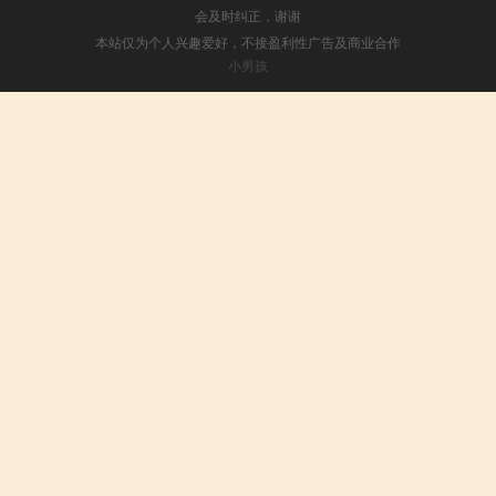
会及时纠正，谢谢
本站仅为个人兴趣爱好，不接盈利性广告及商业合作
小男孩