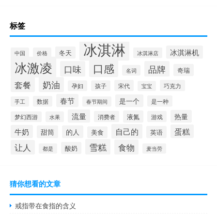
标签
冰淇淋
冰淇淋机
冬天
中国
价格
冰淇淋店
冰激凌
口感
口味
品牌
奇瑞
名词
套餐
奶油
宋代
巧克力
孕妇
孩子
宝宝
春节
是一个
是一种
数据
手工
春节期间
流量
热量
液氮
消费者
游戏
梦幻西游
水果
自己的
蛋糕
牛奶
甜筒
的人
英语
美食
雪糕
食物
让人
酸奶
都是
麦当劳
猜你想看的文章
戒指带在食指的含义