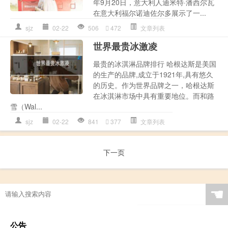
年9月20日，意大利人迪米特·潘西尔瓦
在意大利福尔诺迪佐尔多展示了一...
sjz
02-22
506
472
文章列表
世界最贵冰激凌
最贵的冰淇淋品牌排行 哈根达斯是美国
的生产的品牌,成立于1921年,具有悠久
的历史。作为世界品牌之一，哈根达斯
在冰淇淋市场中具有重要地位。而和路
雪（Wal...
sjz
02-22
841
377
文章列表
下一页
☚
公告