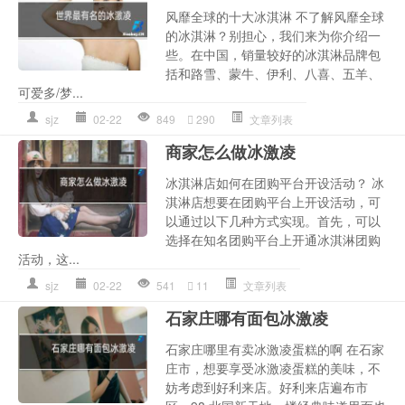
风靡全球的十大冰淇淋 不了解风靡全球
的冰淇淋？别担心，我们来为你介绍一
些。在中国，销量较好的冰淇淋品牌包
括和路雪、蒙牛、伊利、八喜、五羊、
可爱多/梦...
sjz
02-22
849
290
文章列表
商家怎么做冰激凌
冰淇淋店如何在团购平台开设活动？ 冰
淇淋店想要在团购平台上开设活动，可
以通过以下几种方式实现。首先，可以
选择在知名团购平台上开通冰淇淋团购
活动，这...
sjz
02-22
541
11
文章列表
石家庄哪有面包冰激凌
石家庄哪里有卖冰激凌蛋糕的啊 在石家
庄市，想要享受冰激凌蛋糕的美味，不
妨考虑到好利来店。好利来店遍布市