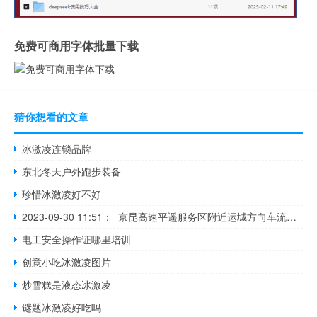
免费可商用字体批量下载
猜你想看的文章
冰激凌连锁品牌
东北冬天户外跑步装备
珍惜冰激凌好不好
2023-09-30 11:51： 京昆高速平遥服务区附近运城方向车流量大，提醒司乘人员保持安全车距，切勿随意穿插变道。A6O1SIHm ​​​
电工安全操作证哪里培训
创意小吃冰激凌图片
炒雪糕是液态冰激凌
谜题冰激凌好吃吗