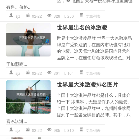
区，98 北国新天地一楼经典味道里面也
有售。价格...
sjz
02-22
328
256
文章列表
世界最出名的冰激凌
世界十大冰激凌品牌 世界十大冰激凌品
牌是广受欢迎的，在国内市场也有很好
的业绩。冰天雪地和冰冰是国内经营的
品牌之一，在连锁店领域表现出色。对
于加盟商...
sjz
02-22
301
104
文章列表
世界最大冰激凌排名图片
全国十大冰淇淋品牌都是什么，具体介
绍一下 冰淇淋，无疑是许多人的最爱。
全国十大冰淇淋品牌中，九州醉餐饮网
提到了一些备受瞩目的品牌。其中，八
喜冰淇淋...
sjz
02-22
985
810
文章列表