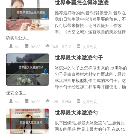
世界争霸怎么得冰激凌
推荐最好听的(纯音乐)背景音乐 音乐在
我们日常生活中扮演着重要的角色，不
仅可以带来愉悦，还可以提升工作效
率。《天空之城》这首歌曲的美妙旋律
确实能让人...
sjz
02-22
345
712
文章列表
世界最大冰激凌勺子
冰淇淋的勺子是怎样做出来的 冰淇淋的
勺子是由白桦树木材制作而成的，经过
冰淇淋圆形模型制作而成的木勺子。这
种木勺子经过加工和消毒才能使用，确
保安全卫...
sjz
02-22
125
254
文章列表
世界最大冰激凌勺
以下围绕“世界最大冰激凌勺”主题解决
网友的困惑 世界上最大的勺子 在2015