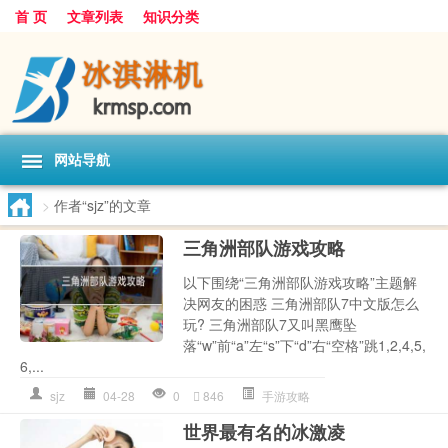
首 页
文章列表
知识分类
网站导航
>
作者“sjz”的文章
三角洲部队游戏攻略
以下围绕“三角洲部队游戏攻略”主题解
决网友的困惑 三角洲部队7中文版怎么
玩? 三角洲部队7又叫黑鹰坠
落“w”前“a”左“s”下“d”右“空格”跳1,2,4,5,
6,...
sjz
04-28
0
846
手游攻略
世界最有名的冰激凌