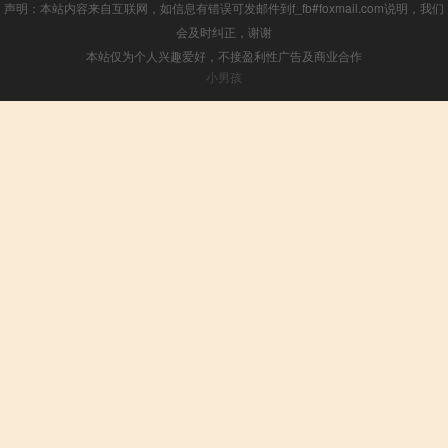
声明：本站内容来自互联网，如信息有错误可发邮件到f_fb#foxmail.com说明，我们
会及时纠正，谢谢
本站仅为个人兴趣爱好，不接盈利性广告及商业合作
小男孩