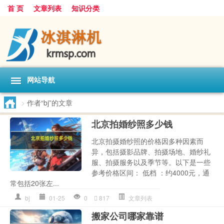
首 页
文章列表
知识分类
网站导航
>
作者“bj”的文章
北京拍婚纱照多少钱
北京拍摄婚纱照的价格因多种因素而
异，包括摄影品牌、拍摄场地、婚纱礼
服、拍摄服务以及季节等。以下是一些
参考价格区间： 低档 ：约4000元，通
常包括20张左...
bj
01-25
0
817
文章列表
搬家公司哪家靠谱