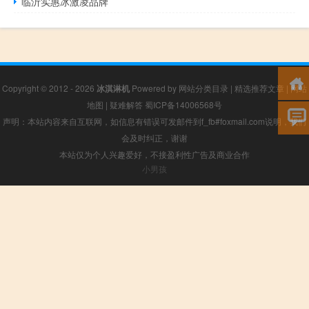
临沂实惠冰激凌品牌
Copyright © 2012 - 2026
冰淇淋机
Powered by
网站分类目录
|
精选推荐文章
|
网站
地图
|
疑难解答
蜀ICP备14006568号
声明：本站内容来自互联网，如信息有错误可发邮件到f_fb#foxmail.com说明，我们
会及时纠正，谢谢
本站仅为个人兴趣爱好，不接盈利性广告及商业合作
小男孩