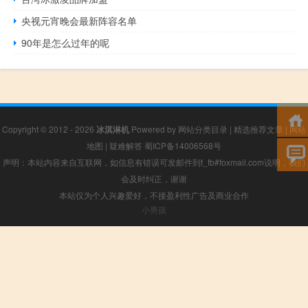
央视元宵晚会最新阵容名单
90年是怎么过年的呢
Copyright © 2012 - 2026
冰淇淋机
Powered by
网站分类目录
|
精选推荐文章
|
网站
地图
|
疑难解答
蜀ICP备14006568号
声明：本站内容来自互联网，如信息有错误可发邮件到f_fb#foxmail.com说明，我们
会及时纠正，谢谢
本站仅为个人兴趣爱好，不接盈利性广告及商业合作
小男孩