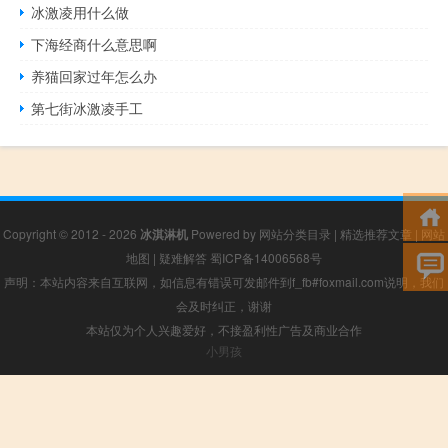
冰激凌用什么做
下海经商什么意思啊
养猫回家过年怎么办
第七街冰激凌手工
Copyright © 2012 - 2026
冰淇淋机
Powered by
网站分类目录
|
精选推荐文章
|
网站
地图
|
疑难解答
蜀ICP备14006568号
声明：本站内容来自互联网，如信息有错误可发邮件到f_fb#foxmail.com说明，我们
会及时纠正，谢谢
本站仅为个人兴趣爱好，不接盈利性广告及商业合作
小男孩