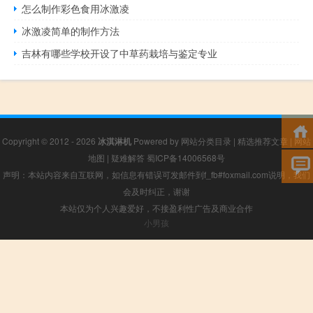
怎么制作彩色食用冰激凌
冰激凌简单的制作方法
吉林有哪些学校开设了中草药栽培与鉴定专业
Copyright © 2012 - 2026
冰淇淋机
Powered by
网站分类目录
|
精选推荐文章
|
网站
地图
|
疑难解答
蜀ICP备14006568号
声明：本站内容来自互联网，如信息有错误可发邮件到f_fb#foxmail.com说明，我们
会及时纠正，谢谢
本站仅为个人兴趣爱好，不接盈利性广告及商业合作
小男孩