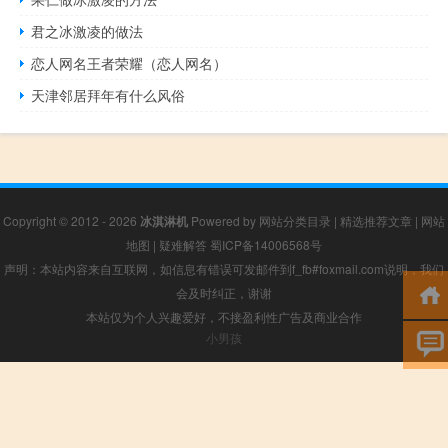
君之冰激凌的做法
恋人网名王者荣耀（恋人网名）
天津邻居拜年有什么风俗
Copyright © 2012 - 2026
冰淇淋机
Powered by
网站分类目录
|
精选推荐文章
|
网站
地图
|
疑难解答
蜀ICP备14006568号
声明：本站内容来自互联网，如信息有错误可发邮件到f_fb#foxmail.com说明，我们
会及时纠正，谢谢
本站仅为个人兴趣爱好，不接盈利性广告及商业合作
小男孩