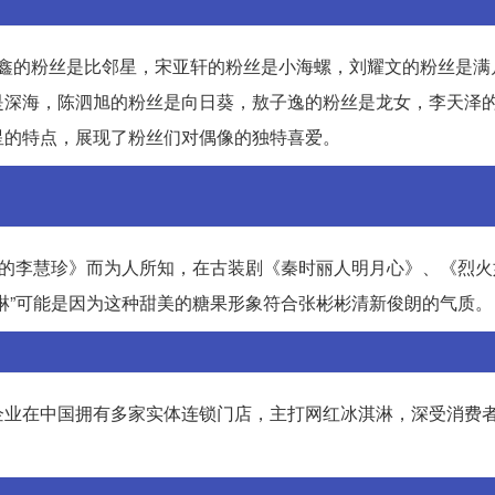
程鑫的粉丝是比邻星，宋亚轩的粉丝是小海螺，刘耀文的粉丝是满
是深海，陈泗旭的粉丝是向日葵，敖子逸的粉丝是龙女，李天泽
星的特点，展现了粉丝们对偶像的独特喜爱。
亮的李慧珍》而为人所知，在古装剧《秦时丽人明月心》、《烈火
淋”可能是因为这种甜美的糖果形象符合张彬彬清新俊朗的气质。
企业在中国拥有多家实体连锁门店，主打网红冰淇淋，深受消费