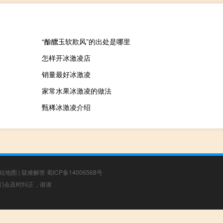
“酴醿玉软欺风”的出处是哪里
怎样开冰激凌店
销量最好冰激凌
家常水果冰激凌的做法
甄稀冰激凌介绍
站地图
|
疑难解答
蜀ICP备14006568号
，我们会及时纠正，谢谢