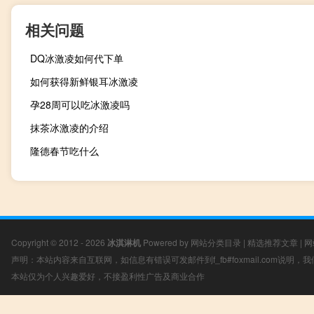
相关问题
DQ冰激凌如何代下单
如何获得新鲜银耳冰激凌
孕28周可以吃冰激凌吗
抹茶冰激凌的介绍
隆德春节吃什么
Copyright © 2012 - 2026
冰淇淋机
Powered by
网站分类目录
|
精选推荐文章
|
网
声明：本站内容来自互联网，如信息有错误可发邮件到f_fb#foxmail.com说明
本站仅为个人兴趣爱好，不接盈利性广告及商业合作