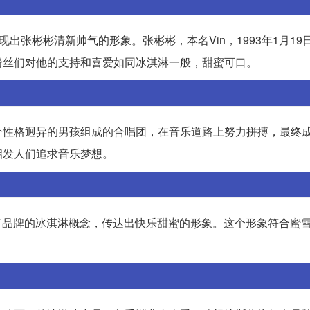
出张彬彬清新帅气的形象。张彬彬，本名Vin，1993年1月19
粉丝们对他的支持和喜爱如同冰淇淋一般，甜蜜可口。
个性格迥异的男孩组成的合唱团，在音乐道路上努力拼搏，最终
启发人们追求音乐梦想。
续了品牌的冰淇淋概念，传达出快乐甜蜜的形象。这个形象符合蜜